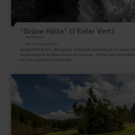
"Grüne Hölle" (l'Enfer Vert)
Bollendorf
Ouvert aujourd'hui
Un gouffre étroit, des parois rocheuses érodées par le temps e
recouvertes d'un épais tapis de mousse - l'Enfer vert de Bolle
est une expérience naturelle !
en
savoir
plus
sur
:
Prairies
de
jonquilles
dans
la
vallée
de
l'Olef