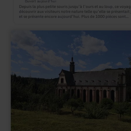
Ouvert aujourd'hui
Depuis la plus petite souris jusqu’à l’ours et au loup, ce voyag
découvrir aux visiteurs notre nature telle qu’elle se présentait 
et se présente encore aujourd’hui. Plus de 1000 pièces sont
exposées sur env. 200 m² dans ce musée pédagogique de la na
en
savoir
plus
sur
:
Abbaye
Himmerod