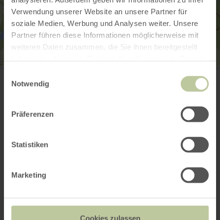
Verwendung unserer Website an unsere Partner für
soziale Medien, Werbung und Analysen weiter. Unsere
Partner führen diese Informationen möglicherweise mit
weiteren Daten zusammen, die Sie ihnen bereitgestellt
haben oder die sie im Rahmen Ihrer Nutzung der Dienste
Tourist-Information Wittlich Stadt & Land
gesammelt haben.
Einwilligungsauswahl
Marktplatz / Neustraße 2
Notwendig
54516 Wittlich
0049 6571 146624
E-mail
Präferenzen
Planifier votre arrivée
Afficher sur la carte
Statistiken
Marketing
Cela pourrait
également vous
Cookies zulassen