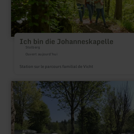
Ich bin die Johanneskapelle
Stolberg
Ouvert aujourd'hui
Station sur le parcours familial de Vicht
en
savoir
plus
sur
:
Ferienpark
Eifellux