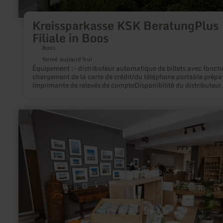
Kreissparkasse KSK BeratungPlus
Filiale in Boos
Boos
fermé aujourd'hui
Équipement :- distributeur automatique de billets avec foncti
chargement de la carte de crédit/du téléphone portable prépa
imprimante de relevés de compteDisponibilité du distributeur
automatique de billets :Lun-Dim : 5h30 - 23h00Plus
d'informations sur
https://www.kskmayen.de/de/home/service/filiale-finden.ht
en
n=true&stref=service_links#details/9789
savoir
plus
sur
:
Schmelzpunkt