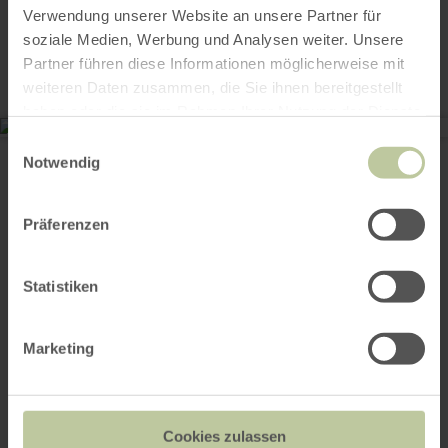
Contact
Verwendung unserer Website an unsere Partner für
soziale Medien, Werbung und Analysen weiter. Unsere
Partner führen diese Informationen möglicherweise mit
weiteren Daten zusammen, die Sie ihnen bereitgestellt
haben oder die sie im Rahmen Ihrer Nutzung der Dienste
gesammelt haben.
Einwilligungsauswahl
Wanderparkplatz Tiefenbachtal
Tiefenbachtalstraße
Notwendig
52152 Simmerath-Huppenbroich
Planifier votre arrivée
Afficher sur la carte
Präferenzen
Statistiken
Cela pourrait
Marketing
également vous
intéresser
Cookies zulassen