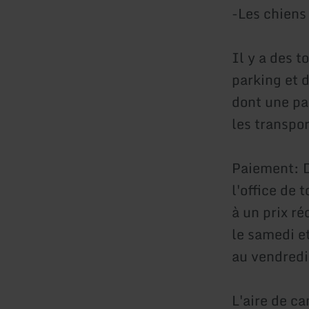
-Les chiens
Il y a des t
parking et 
dont une pa
les transpor
Paiement: D
l'office de
à un prix ré
le samedi e
au vendredi
L'aire de ca