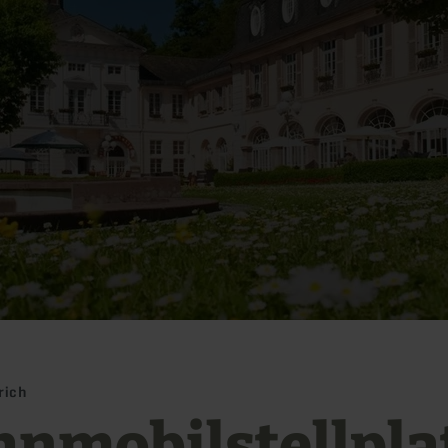
rich
nmobilstellpla