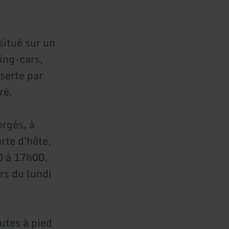
situé sur un
ing-cars,
serte par
ré.
ergés, à
rte d'hôte,
0 à 17h00,
rs du lundi
utes à pied