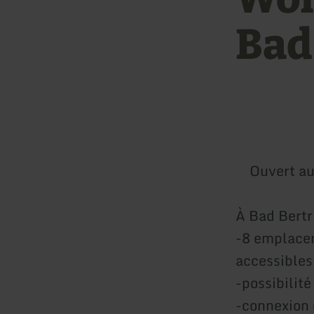
Bad
Ouvert au
À Bad Bertri
-8 emplacem
accessibles
-possibilit
-connexion 