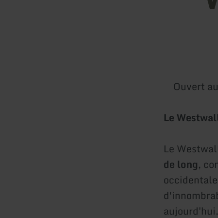
Ouvert au
Le Westwal
Le Westwall
de long
, co
occidentale
d'innombrab
aujourd'hui.