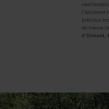
néerlandaise
l'ancienne 
précieux bio
on trouve l
d'Ormont, H