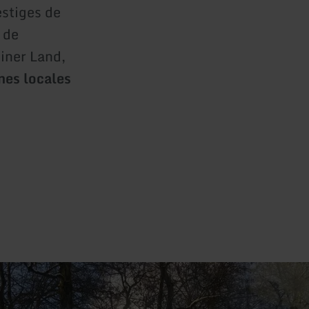
estiges de
 de
einer Land,
nes locales