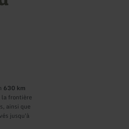
on
630 km
 la frontière
, ainsi que
vés jusqu'à