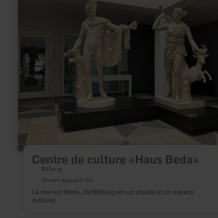
sur
:
Centre
de
culture
«Haus
Beda»
Centre de culture «Haus Beda»
Bitburg
Ouvert aujourd'hui
La maison Beda, de Bitburg est un musée et un espace
culturel.