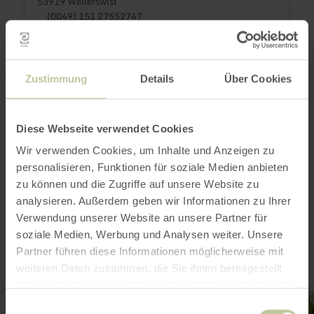
53919 Weilerswist
(0049) 151 27552747
E-mail
Site web
Planifier votre arrivée
Zustimmung
Details
Über Cookies
Afficher sur la carte
Diese Webseite verwendet Cookies
Wir verwenden Cookies, um Inhalte und Anzeigen zu
Cela pourrait
personalisieren, Funktionen für soziale Medien anbieten
également vous
zu können und die Zugriffe auf unsere Website zu
analysieren. Außerdem geben wir Informationen zu Ihrer
intéresser
Verwendung unserer Website an unsere Partner für
soziale Medien, Werbung und Analysen weiter. Unsere
Partner führen diese Informationen möglicherweise mit
weiteren Daten zusammen, die Sie ihnen bereitgestellt
haben oder die sie im Rahmen Ihrer Nutzung der Dienste
en
gesammelt haben.
Einwilligungsauswahl
savoir