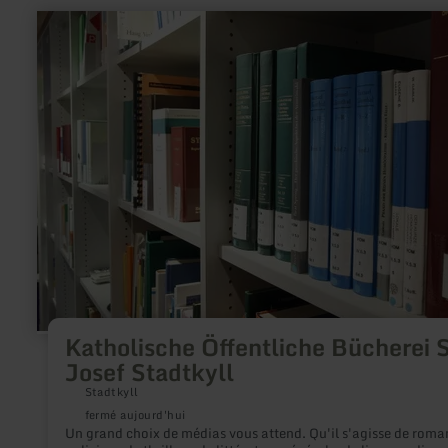
en
savoir
plus
sur
:
Katholische
Öffentliche
Bücherei
St.
Josef
Stadtkyll
Katholische Öffentliche Bücherei S
Josef Stadtkyll
Stadtkyll
fermé aujourd'hui
Un grand choix de médias vous attend. Qu'il s'agisse de roma