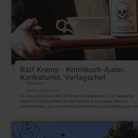
Ralf Kramp - Krimibuch-Autor,
Karikaturist, Verlagschef
Hillesheim
Ouvert aujourd'hui
Le cœur des polars de l'Eifel bat à Hillesheim. C'est là que la
maison d'édition KBV de Ralf Kramp a son siège, dans la
Kriminalhaus, qui comprend également la bibliothèque de r
policiers, riche de quelque 30.000 ouvrages.
en
savoir
plus
sur