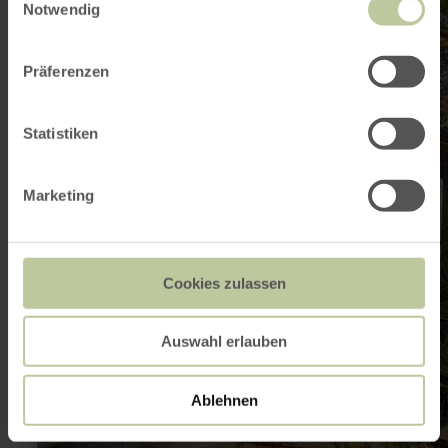
Notwendig
plus
sur
:
Historische
Präferenzen
Ölmühle
Bruch
Statistiken
Marketing
Cookies zulassen
Auswahl erlauben
Ablehnen