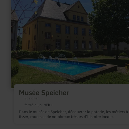
:
Musée
Speicher
Musée Speicher
Speicher
fermé aujourd'hui
Dans le musée de Speicher, découvrez la poterie, les métiers à
tisser, rouets et de nombreux trésors d'histoire locale.