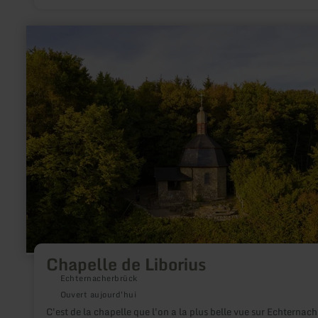
roches de cette succession de couches sont constituées de cal
récifaux à bancs épais, riches en fossiles.
en
savoir
plus
sur
:
Chapelle
de
Liborius
Chapelle de Liborius
Echternacherbrück
Ouvert aujourd'hui
C'est de la chapelle que l'on a la plus belle vue sur Echternach