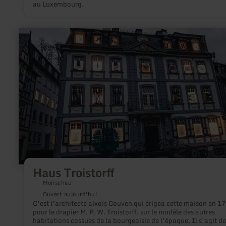
au Luxembourg.
en
savoir
plus
sur
:
Haus
Troistorff
Haus Troistorff
Monschau
Ouvert aujourd'hui
C’est l’architecte aixois Couven qui érigea cette maison en 1
pour le drapier M. P. W. Troistorff, sur le modèle des autres
habitations cossues de la bourgeoisie de l’époque. Il s’agit d