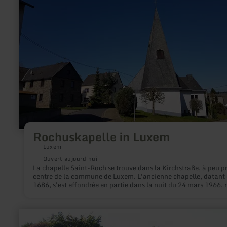
savoir
plus
sur
:
Rochuskapelle
in
Luxem
Rochuskapelle in Luxem
Luxem
Ouvert aujourd'hui
La chapelle Saint-Roch se trouve dans la Kirchstraße, à peu p
centre de la commune de Luxem. L'ancienne chapelle, datant
1686, s'est effondrée en partie dans la nuit du 24 mars 1966, 
pour laquelle la construction d'une nouvelle chapelle a com
dès la même année. Heureusement, le précieux autel baroque 
déjà été démonté plus tôt et a pu être mis en sécurité. Dans la
en
nouvelle chapelle construite, l'autel a été replacé, les fenêtres 
savoir