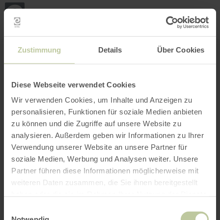
Loca
ma
posi
Rechercher un lieu
Ouvrir le filtre
CARTE INTERACTIVE
Zustimmung
Details
Über Cookies
Diese Webseite verwendet Cookies
Wir verwenden Cookies, um Inhalte und Anzeigen zu
personalisieren, Funktionen für soziale Medien anbieten
zu können und die Zugriffe auf unsere Website zu
analysieren. Außerdem geben wir Informationen zu Ihrer
Verwendung unserer Website an unsere Partner für
soziale Medien, Werbung und Analysen weiter. Unsere
Partner führen diese Informationen möglicherweise mit
weiteren Daten zusammen, die Sie ihnen bereitgestellt
haben oder die sie im Rahmen Ihrer Nutzung der Dienste
gesammelt haben.
Einwilligungsauswahl
Notwendig