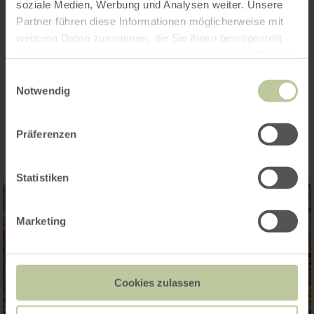
soziale Medien, Werbung und Analysen weiter. Unsere
Caractéristiques / Particularités
Partner führen diese Informationen möglicherweise mit
weiteren Daten zusammen, die Sie ihnen bereitgestellt
Catégories
haben oder die sie im Rahmen Ihrer Nutzung der Dienste
gesammelt haben.
Einwilligungsauswahl
Notwendig
Impressions
Präferenzen
Statistiken
Marketing
Cookies zulassen