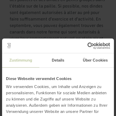
l'étable sur de la paille. Si possible, nos dindes
sont également autorisées à aller au pré pour
faire suffisamment d'exercice et d'activité. En
septembre, vous pouvez également trouver des
canards dans notre ferme qui sont autorisés à
vivre leur comportement naturel en plein air et
préfèrent jouer dans l'eau.
Zustimmung
Details
Über Cookies
Plus
d'informations
Diese Webseite verwendet Cookies
Wir verwenden Cookies, um Inhalte und Anzeigen zu
personalisieren, Funktionen für soziale Medien anbieten
zu können und die Zugriffe auf unsere Website zu
analysieren. Außerdem geben wir Informationen zu Ihrer
Heures d'ouverture
Verwendung unserer Website an unsere Partner für