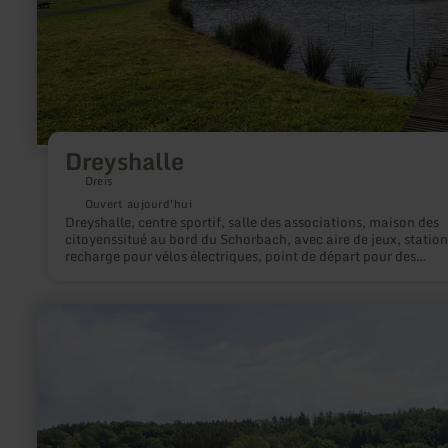
Dreyshalle
Dreis
Ouvert aujourd'hui
Dreyshalle, centre sportif, salle des associations, maison des
citoyenssitué au bord du Schorbach, avec aire de jeux, station
recharge pour vélos électriques, point de départ pour des
randonnées
en
savoir
plus
sur
:
Naturbadestelle
am
Rurseezentrum