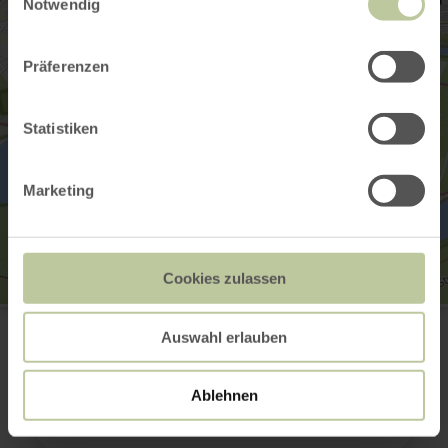
Notwendig
Präferenzen
Statistiken
Marketing
Cookies zulassen
Minigolf in Heimbach
Hengebachstr. 2
Auswahl erlauben
52396 Heimbach
+49 2446 805665
Planifier votre arrivée
Ablehnen
Afficher sur la carte