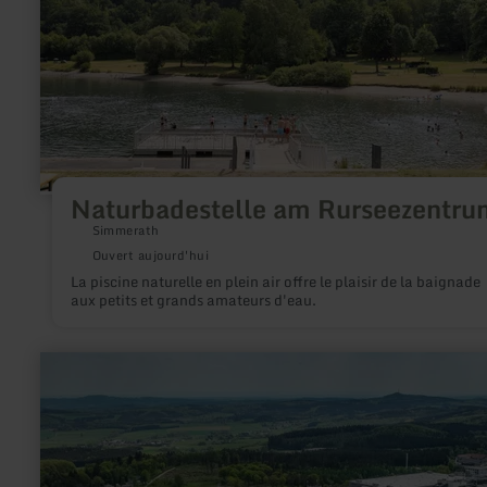
Naturbadestelle am Rurseezentru
Simmerath
Ouvert aujourd'hui
La piscine naturelle en plein air offre le plaisir de la baignade
aux petits et grands amateurs d'eau.
en
savoir
plus
sur
:
Nürburgring