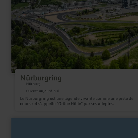
Nürburgring
Nürburg
Ouvert aujourd'hui
Le Nürburgring est une légende vivante comme une piste de
course et s'appelle "Grüne Hölle" par ses adeptes.
en
savoir
plus
sur