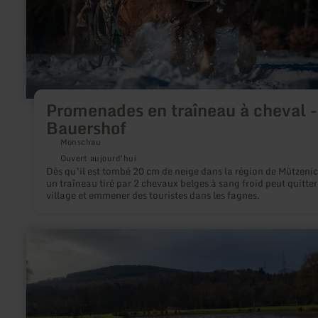
Bauershof
Promenades en traîneau à cheval -
Bauershof
Monschau
Ouvert aujourd'hui
Dès qu’il est tombé 20 cm de neige dans la région de Mützenic
un traîneau tiré par 2 chevaux belges à sang froid peut quitter
village et emmener des touristes dans les fagnes.
en
savoir
plus
sur
:
Dreyshalle