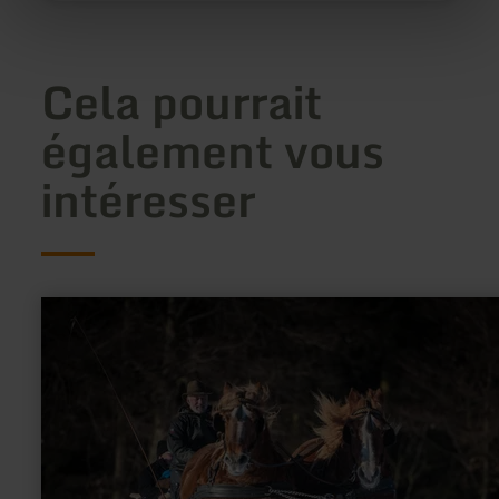
Cela pourrait
également vous
intéresser
en
savoir
plus
sur
:
Promenades
en
traîneau
à
cheval
-