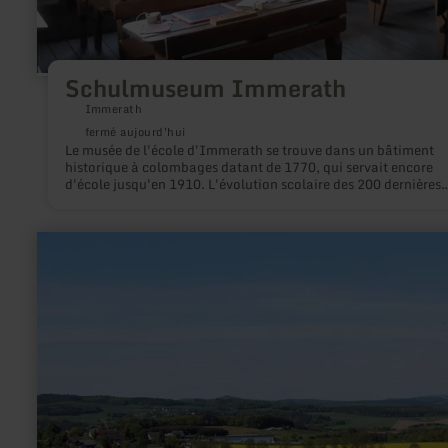
Schulmuseum Immerath
Immerath
fermé aujourd'hui
Le musée de l'école d'Immerath se trouve dans un bâtiment
historique à colombages datant de 1770, qui servait encore
d'école jusqu'en 1910. L'évolution scolaire des 200 dernières
années y est clairement documentée.
en
savoir
plus
sur
:
Vue
panoramique
|
Auf
dem
Hömmerich