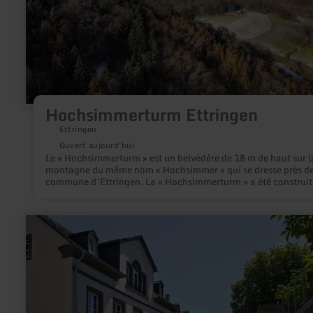
Hochsimmerturm Ettringen
Ettringen
Ouvert aujourd'hui
Le « Hochsimmerturm » est un belvédère de 18 m de haut sur l
montagne du même nom « Hochsimmer » qui se dresse près de
commune d’Ettringen. La « Hochsimmerturm » a été construite
entre 1909 et 1911 par l’Eifelverein Mayen et se trouve sur la 
est (583,3 m d’ü. NHN) du « Hochsimmers ».
en
savoir
plus
sur
:
Herrenstraße