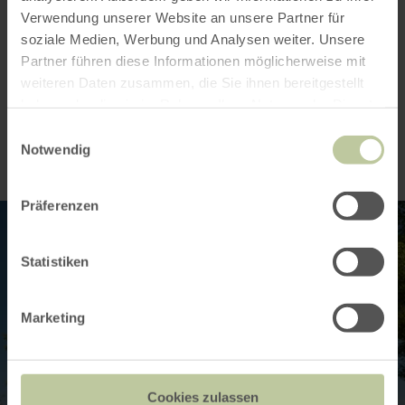
de manière impressionnante les résultats
Verwendung unserer Website an unsere Partner für
obtenus jusqu'à présent.
soziale Medien, Werbung und Analysen weiter. Unsere
Partner führen diese Informationen möglicherweise mit
weiteren Daten zusammen, die Sie ihnen bereitgestellt
Impressions
haben oder die sie im Rahmen Ihrer Nutzung der Dienste
gesammelt haben.
Einwilligungsauswahl
Notwendig
Präferenzen
Statistiken
Marketing
Cookies zulassen