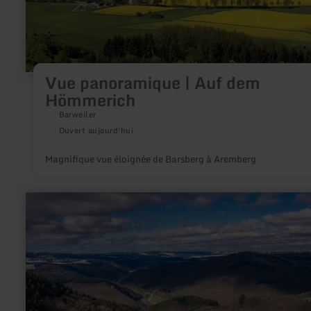
Vue panoramique | Auf dem
Hömmerich
Barweiler
Ouvert aujourd'hui
Magnifique vue éloignée de Barsberg à Aremberg
en
savoir
plus
sur
:
Hochsimmerturm
Ettringen