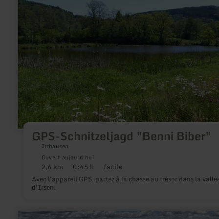
:
GPS-
Schnitzeljagd
"Benni
Biber"
GPS-Schnitzeljagd "Benni Biber"
Irrhausen
Ouvert aujourd'hui
2,6 km
0:45 h
facile
Distance
Durée
Difficulté
:
:
:
Avec l'appareil GPS, partez à la chasse au trésor dans la vallé
d'Irsen.
en