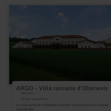
est (583,3 m d’ü. NHN) du « Hochsimmers ».
en
savoir
plus
sur
:
ARGO
-
Villa
romaine
d'Oberweis
ARGO - Villa romaine d'Oberweis
Oberweis
Ouvert aujourd'hui
La villa romaine d'Oberweis devient visible grâce à la réalité
augmentée