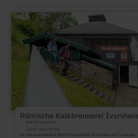
en
savoir
plus
sur
:
Römische
Kalkbrennerei
Iversheim
Römische Kalkbrennerei Ivershei
Bad Münstereifel
Ouvert aujourd'hui
La chaux brûlerie à Bad Münstereifel-Iversheim est l'une des