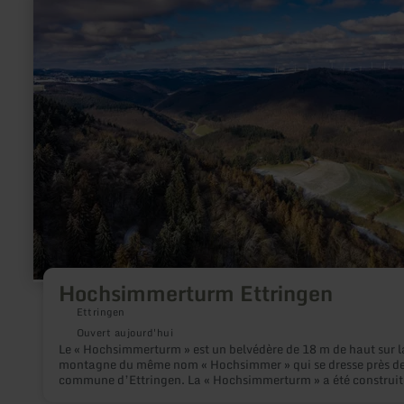
pelouse, qui offre une vue magnifique sur le Maifeld, permet d
savoir
détendre tout en bénéficiant d'une ombre salutaire grâce à se
plus
arbres.
sur
:
Hochsimmerturm
Ettringen
Hochsimmerturm Ettringen
Ettringen
Ouvert aujourd'hui
Le « Hochsimmerturm » est un belvédère de 18 m de haut sur l
montagne du même nom « Hochsimmer » qui se dresse près de
commune d’Ettringen. La « Hochsimmerturm » a été construite
entre 1909 et 1911 par l’Eifelverein Mayen et se trouve sur la 