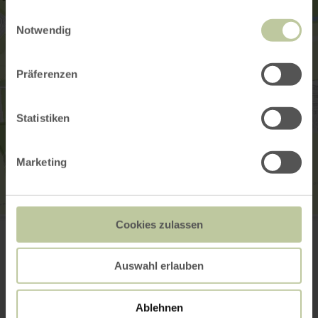
gesammelt haben.
Einwilligungsauswahl
Notwendig
Präferenzen
Statistiken
Marketing
Schloss Burgau
Cookies zulassen
Von-Aue-Straße 1
52355 Düren-Niederau
(0049) 2421 2231937
Auswahl erlauben
E-mail
Site web
Ablehnen
Planifier votre arrivée