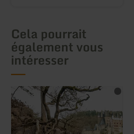
Cela pourrait
également vous
intéresser
en
savoir
plus
sur
:
Traumpfad
Eltzer
Burgpanorama