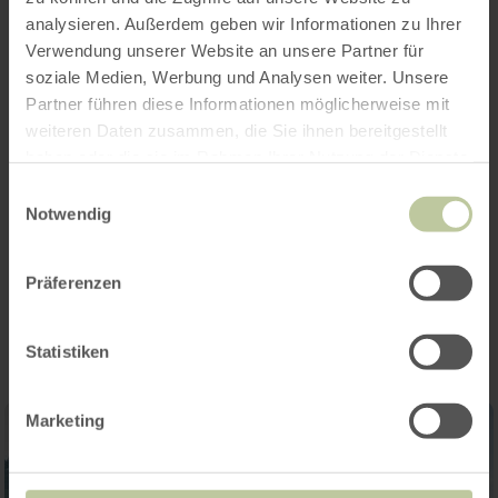
d'informations
analysieren. Außerdem geben wir Informationen zu Ihrer
Verwendung unserer Website an unsere Partner für
soziale Medien, Werbung und Analysen weiter. Unsere
Partner führen diese Informationen möglicherweise mit
Audioguide
weiteren Daten zusammen, die Sie ihnen bereitgestellt
haben oder die sie im Rahmen Ihrer Nutzung der Dienste
Heures d'ouverture
gesammelt haben.
Einwilligungsauswahl
Notwendig
Impressions
Präferenzen
Statistiken
Marketing