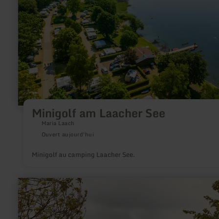
Minigolf am Laacher See
Maria Laach
Ouvert aujourd'hui
Minigolf au camping Laacher See.
en
savoir
plus
sur
: