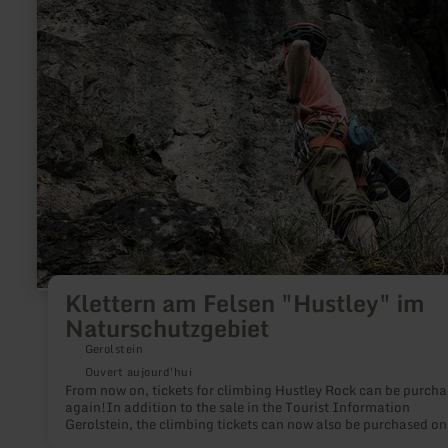
plus
sur
:
Klettern
am
Felsen
"Hustley"
im
Naturschutzgebiet
Klettern am Felsen "Hustley" im
Naturschutzgebiet
Gerolstein
Ouvert aujourd'hui
From now on, tickets for climbing Hustley Rock can be purch
again!In addition to the sale in the Tourist Information
Gerolstein, the climbing tickets can now also be purchased on
in our ticket shop!