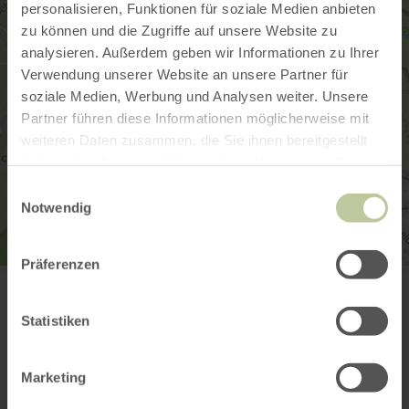
personalisieren, Funktionen für soziale Medien anbieten
zu können und die Zugriffe auf unsere Website zu
analysieren. Außerdem geben wir Informationen zu Ihrer
Verwendung unserer Website an unsere Partner für
soziale Medien, Werbung und Analysen weiter. Unsere
Partner führen diese Informationen möglicherweise mit
weiteren Daten zusammen, die Sie ihnen bereitgestellt
haben oder die sie im Rahmen Ihrer Nutzung der Dienste
gesammelt haben.
Einwilligungsauswahl
Notwendig
Präferenzen
Rureifel Tourismus GmbH
Matthias-Zimmermann-Str. 14a
52152 Simmerath
Statistiken
+49 2473 55205 0
E-mail
Site web
Marketing
Planifier votre arrivée