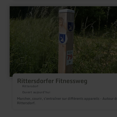
en
savoir
plus
sur
:
Rittersdorfer
Fitnessweg
Rittersdorfer Fitnessweg
Rittersdorf
Ouvert aujourd'hui
Marcher, courir, s'entraîner sur différents appareils - Autour d
Rittersdorf.