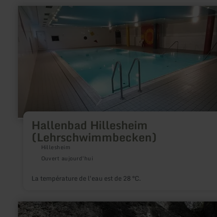
en
savoir
plus
sur
:
Hallenbad
Hillesheim
(Lehrschwimmbecken)
Hallenbad Hillesheim
(Lehrschwimmbecken)
Hillesheim
Ouvert aujourd'hui
La température de l'eau est de 28 °C.
en
savoir