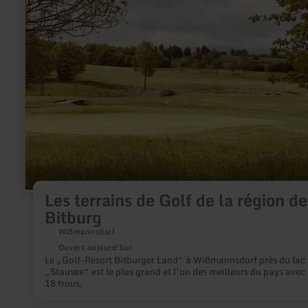
Les
terrains
de
Golf
de
la
région
de
Bitburg
Les terrains de Golf de la région de
Bitburg
Wißmannsdorf
Ouvert aujourd'hui
Le „Golf-Resort Bitburger Land“ à Wißmannsdorf près du lac
„Stausee“ est le plus grand et l’un des meilleurs du pays avec 
18 trous.