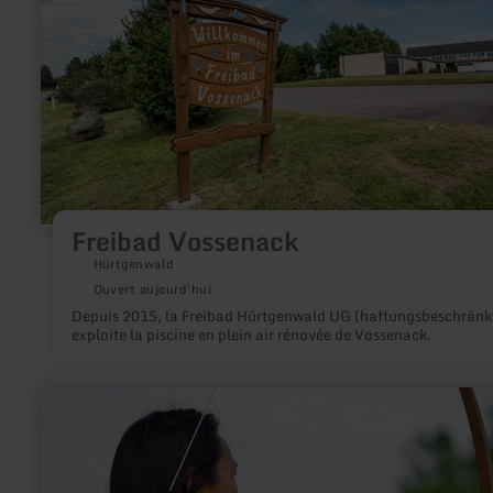
Freibad Vossenack
Hürtgenwald
Ouvert aujourd'hui
Depuis 2015, la Freibad Hürtgenwald UG (haftungsbeschränk
exploite la piscine en plein air rénovée de Vossenack.
en
savoir
plus
sur
:
Bogenschießen