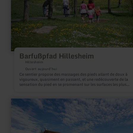
Barfußpfad Hillesheim
Hillesheim
Ouvert aujourd'hui
Ce sentier propose des massages des pieds allant de doux à
vigoureux, quasiment en passant, et une redécouverte de la
sensation du pied en se promenant sur les surfaces les plus
diverses. Il est long de 1,5 km et comporte 22 stations.
en
savoir
plus
sur
:
Freibad
Vossenack