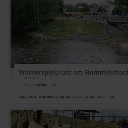
Wasserspielplatz
am
Rommelsbach
Wasserspielplatz am Rommelsbac
Wittlich
Ouvert aujourd'hui
Superbe aire de jeux aquatique avec de nombreux jeux
en
savoir
plus
sur