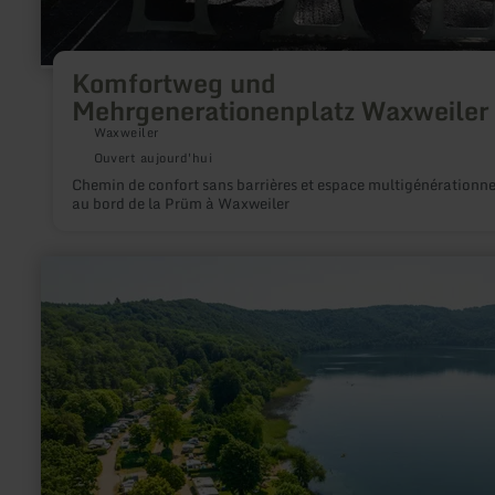
Komfortweg und
Mehrgenerationenplatz Waxweiler
Waxweiler
Ouvert aujourd'hui
Chemin de confort sans barrières et espace multigénérationne
au bord de la Prüm à Waxweiler
en
savoir
plus
sur
:
Minigolf
am
Laacher
See