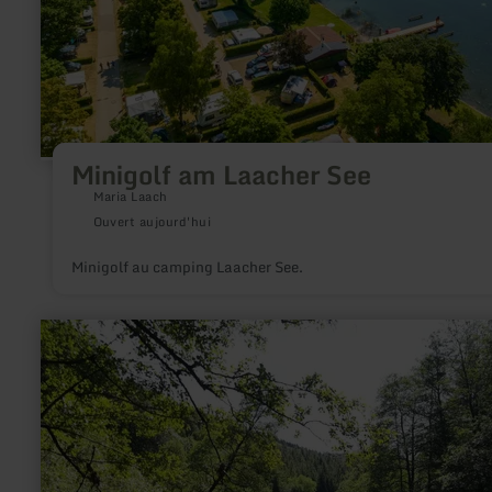
Minigolf am Laacher See
Maria Laach
Ouvert aujourd'hui
Minigolf au camping Laacher See.
en
savoir
plus
sur
:
Angeln
in
der
Kyll
bei