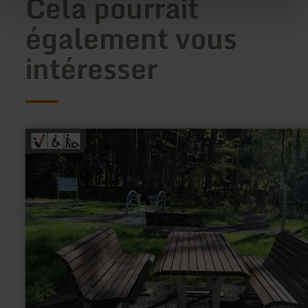
Cela pourrait
également vous
intéresser
en
savoir
plus
sur
:
Komfortweg
und
Mehrgenerationenplatz
Waxweiler