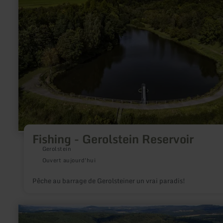
-
Gerolstein
Reservoir
Fishing - Gerolstein Reservoir
Gerolstein
Ouvert aujourd'hui
Pêche au barrage de Gerolsteiner un vrai paradis!
en
savoir