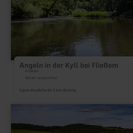
Fließem
Angeln in der Kyll bei Fließem
Fließem
Ouvert aujourd'hui
Ligne de pêche de 5 km de long
en
savoir
plus
sur
:
Fishing