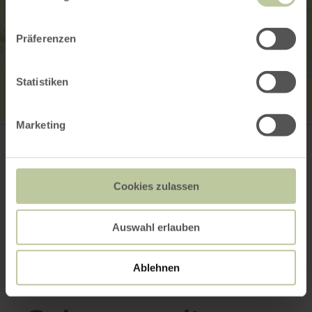
Präferenzen
Statistiken
Marketing
Tourist- Information Lutzerath
Trierer Str. 36
56826 Lutzerath
(0049) 2677910033
E-mail
Cookies zulassen
Site web
Planifier votre arrivée
Auswahl erlauben
Afficher sur la carte
Ablehnen