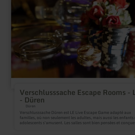
plus
sur
:
Verschlusssache
Escape
Rooms
-
Lost
-
Düren
Verschlusssache Escape Rooms - 
- Düren
Düren
Verschlusssache Düren est LE Live Escape Game adapté aux
familles, où non seulement les adultes, mais aussi les enfants e
adolescents s'amusent. Les salles sont bien pensées et conçue
un grand souci du détail. De plus, une technique de son et d'
sophistiquée garantit une expérience de jeu inoubliable. Dans 