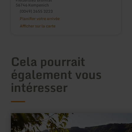
Freizeitbad Brohltal
56746 Kempenich
(0049) 2655 3223
Planifier votre arrivée
Afficher sur la carte
Cela pourrait
également vous
intéresser
en
savoir
plus
sur