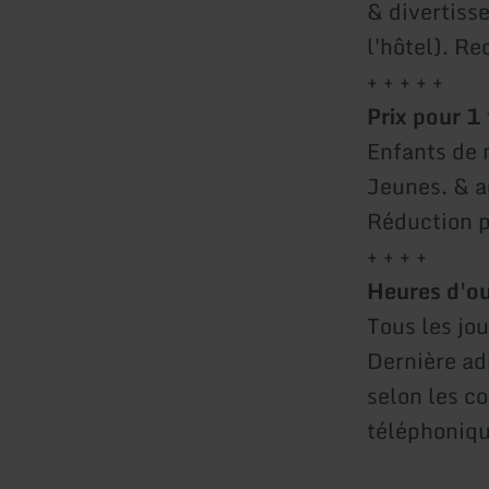
& divertiss
l'hôtel). R
+ + + + +
Prix pour 1 
Enfants de 
Jeunes. & a
Réduction 
+ + + +
Heures d'ou
Tous les jo
Dernière ad
selon les c
téléphoniqu