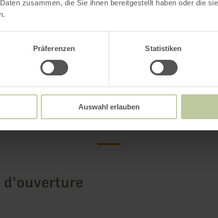
 Daten zusammen, die Sie ihnen bereitgestellt haben oder die s
n.
usée du volcan LAVA-DOME
bbaye de Maria Laach et du lac Laacher See
Präferenzen
Statistiken
Plus d'information
Auswahl erlauben
 d'ouverture