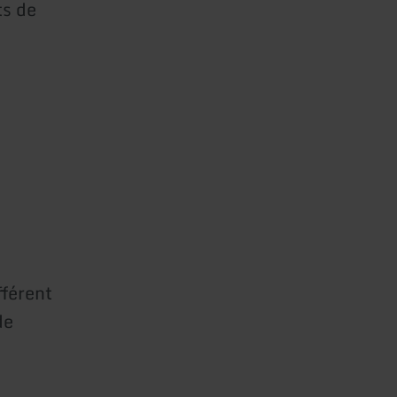
ts de
fférent
de