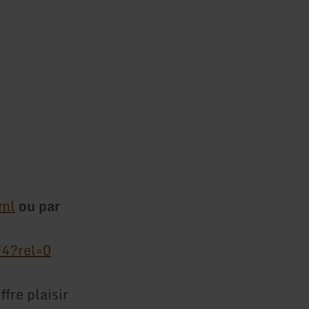
ml
ou par
4?rel=0
fre plaisir