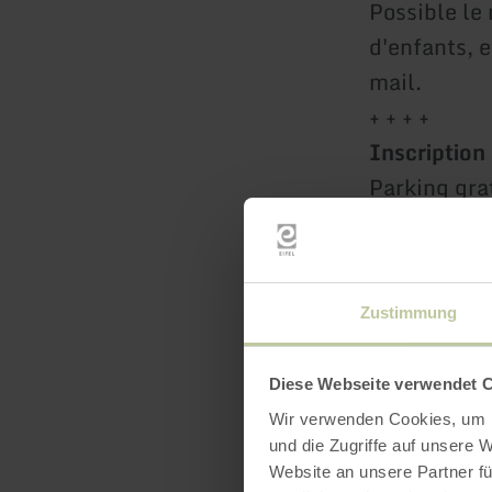
Possible le 
d'enfants, 
mail.
+ + + +
Inscription 
Parking grat
Situation et
www.mendi
+ + + +
Zustimmung
Minigolf à 
Diese Webseite verwendet 
200m de la p
Wir verwenden Cookies, um I
und die Zugriffe auf unsere 
500m de la 
Website an unsere Partner fü