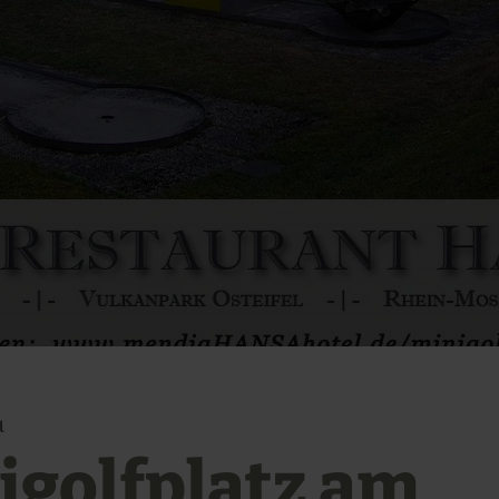
l
igolfplatz am