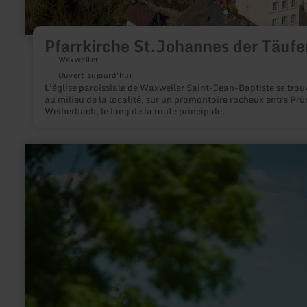
Pfarrkirche St.Johannes der Täufe
Waxweiler
Ouvert aujourd'hui
L'église paroissiale de Waxweiler Saint-Jean-Baptiste se trou
au milieu de la localité, sur un promontoire rocheux entre Prü
Weiherbach, le long de la route principale.
en
savoir
plus
sur
:
Kapelle
am
Weinfelder
Maar