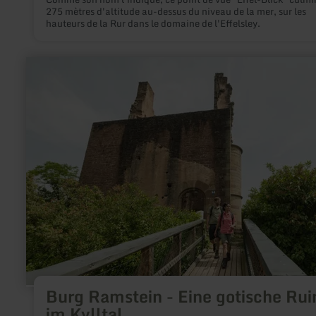
275 mètres d'altitude au-dessus du niveau de la mer, sur les
hauteurs de la Rur dans le domaine de l'Effelsley.
en
savoir
plus
sur
:
Burg
Ramstein
-
Eine
gotische
Ruine
im
Kylltal
Burg Ramstein - Eine gotische Rui
im Kylltal