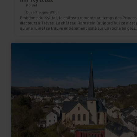
Kordel
Ouvert aujourd'hui
Emblème du Kylltal, le château remonte au temps des Princes
électeurs à Trèves. Le château Ramstein (aujourd´hui ce n´est 
qu´une ruine) se trouve entièrement isolé sur un roche en grés
bigarré au Sud de Kordel. Le château est la propriété privée de
famille Moll (Hotel et restaurant « Burg Ramstein »), mais est
quand même librement accessible pour les visiteurs.
en
savoir
plus
sur
:
Pfarrkirche
St.Johannes
der
Täufer