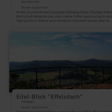
Bad Bertrich
Ouvert aujourd'hui
Visitez le premier parc paysager thérapeutique d'Europe à Ba
Bertrich et ressentez par vous-même l'effet apaisant de la nat
Sept jardins à thème vous montrent comment laisser aller le
quotidien et trouver la tranquillité d'esprit.
en
savoir
plus
sur
:
Eifel-
Blick
"Effelsdach"
Eifel-Blick "Effelsdach"
Nideggen
Ouvert aujourd'hui
Comme son nom l'indique, ce point de vue "Eifel-Blick" culmi