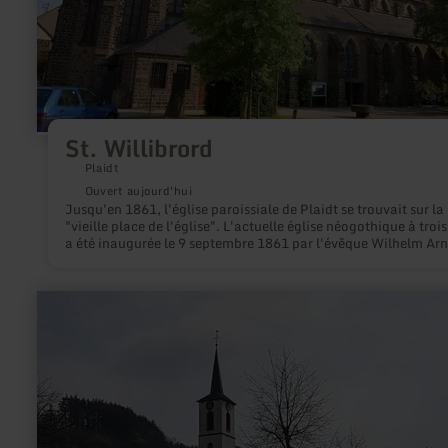
St. Willibrord
Plaidt
Ouvert aujourd'hui
Jusqu'en 1861, l'église paroissiale de Plaidt se trouvait sur la
"vieille place de l'église". L'actuelle église néogothique à trois
a été inaugurée le 9 septembre 1861 par l'évêque Wilhelm Arn
en
savoir
plus
sur
:
St.
Rochus
Kirche
Bruch