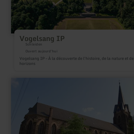
Vogelsang IP
Schleiden
Ouvert aujourd'hui
Vogelsang IP – À la découverte de l'histoire, de la nature et de
horizons
en
savoir
plus
sur
:
St.
Willibrord