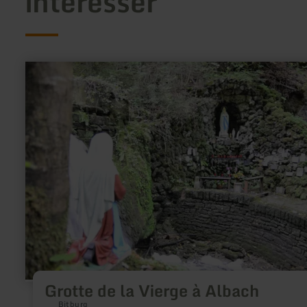
intéresser
en
savoir
plus
sur
:
Grotte
de
la
Vierge
à
Albach
Grotte de la Vierge à Albach
Bitburg