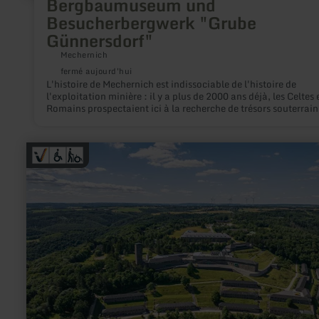
Bergbaumuseum und
Besucherbergwerk "Grube
Günnersdorf"
Mechernich
fermé aujourd'hui
L'histoire de Mechernich est indissociable de l'histoire de
l'exploitation minière : il y a plus de 2000 ans déjà, les Celtes e
Romains prospectaient ici à la recherche de trésors souterrains
minerais de plomb. Aujourd'hui encore, on trouve de nombre
vestiges de l'époque de l'exploitation des minerais de plomb e
la fonte du fer.
en
savoir
plus
sur
:
Vogelsang
IP