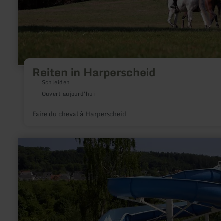
Reiten in Harperscheid
Schleiden
Ouvert aujourd'hui
Faire du cheval à Harperscheid
en
savoir
plus
sur
:
Piscine
Grevenmacher