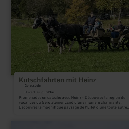
mit
Heinz
Kutschfahrten mit Heinz
Gerolstein
Ouvert aujourd'hui
Promenades en calèche avec Heinz - Découvrez la région de
vacances du Gerolsteiner Land d'une manière charmante !
Découvrez le magnifique paysage de l'Eifel d'une toute autre
manière - lors d'une agréable promenade en calèche ! Que ce 
travers des forêts idylliques, le long de prairies verdoyantes o
charmants villages, cette manière détendue de découvrir la r
en
est parfaite pour les familles, les couples et les amoureux de l
savoir