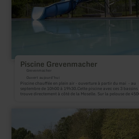
Piscine Grevenmacher
Grevenmacher
Ouvert aujourd'hui
Piscine chauffée en plein air - ouverture à partir du mai - au
septembre de 10h00 à 19h30.Cette piscine avec ces 3 bassins 
trouve directement à côté de la Moselle. Sur la pelouse de 45
², vous pouvez vous bronzer ou relaxer.Tel.: (00352) 75 03 1
en
savoir
plus
sur
:
Kutschfahrten