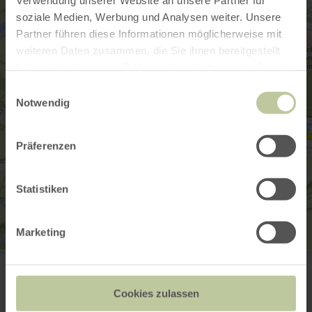
Verwendung unserer Website an unsere Partner für
soziale Medien, Werbung und Analysen weiter. Unsere
Partner führen diese Informationen möglicherweise mit
weiteren Daten zusammen, die Sie ihnen bereitgestellt
haben oder die sie im Rahmen Ihrer Nutzung der Dienste
gesammelt haben.
Einwilligungsauswahl
Notwendig
Präferenzen
Statistiken
Marketing
Pumptrack Blankenheim
Koblenzer Str. 1
53945 Blankenheim
Cookies zulassen
Site web