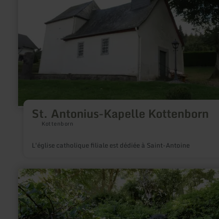
St. Antonius-Kapelle Kottenborn
Kottenborn
L'église catholique filiale est dédiée à Saint-Antoine
en
savoir
plus
sur
:
Kunst-
und