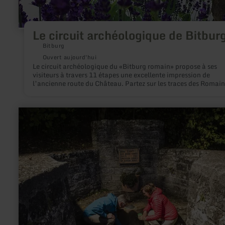
Le circuit archéologique de Bitbur
Bitburg
Ouvert aujourd'hui
Le circuit archéologique du «Bitburg romain» propose à ses
visiteurs à travers 11 étapes une excellente impression de
l’ancienne route du Château. Partez sur les traces des Romain
qui ont fondés Bitburg il y a environ 2000 ans, et revivez l'hist
de son lieu d'origine.
en
savoir
plus
sur
:
Niederstadtfelder
Drees