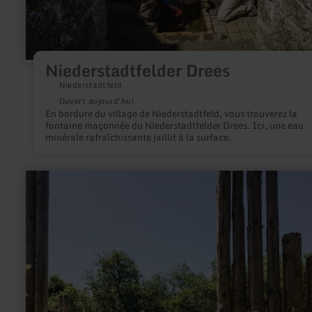
Niederstadtfelder Drees
Niederstadtfeld
Ouvert aujourd'hui
En bordure du village de Niederstadtfeld, vous trouverez la
fontaine maçonnée du Niederstadtfelder Drees. Ici, une eau
minérale rafraîchissante jaillit à la surface.
en
savoir
plus
sur
:
Kunstroute
Kyllburg