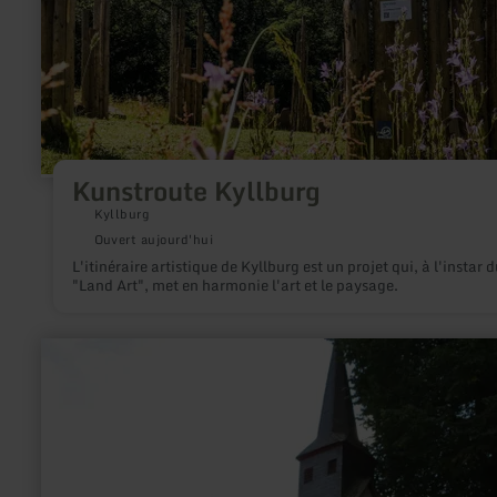
Kunstroute Kyllburg
Kyllburg
Ouvert aujourd'hui
L'itinéraire artistique de Kyllburg est un projet qui, à l'instar d
"Land Art", met en harmonie l'art et le paysage.
en
savoir
plus
sur
:
St.
Antonius-
Kapelle
Kottenborn