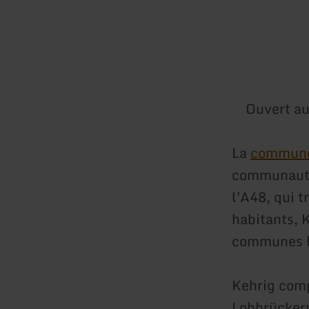
Ouvert au
La
commune
communauté
l'A48, qui t
habitants, 
communes l
Kehrig comp
Lohbrücker