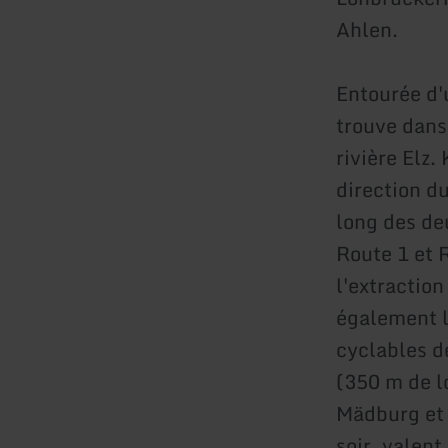
Ahlen.
Entourée d'
trouve dans
rivière Elz
direction d
long des de
Route 1 et R
l'extractio
également l
cyclables de
(350 m de l
Mädburg et l
soir, valent