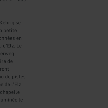
Kehrig se
a petite
données en
 d'Elz. Le
derweg
ire de
eront
au de pistes
e de l'Elz
 chapelle
lluminée le