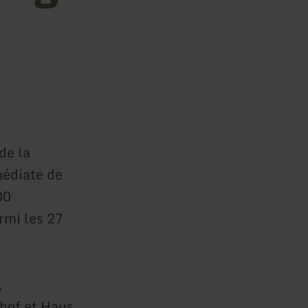
de la
édiate de
00
rmi les 27
,
hof et Haus