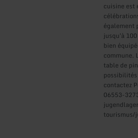
cuisine est
célébrations
également p
jusqu'à 100 
bien équipé
commune. L'
table de pi
possibilités
contactez P
06553-3273
jugendlage
tourismus/