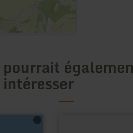
 pourrait égalemen
 intéresser
en
savoir
plus
sur