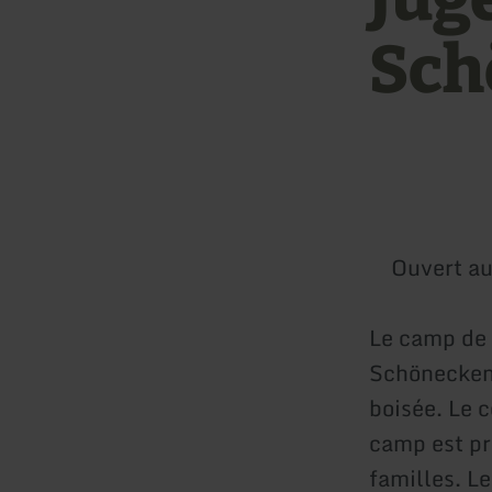
Sch
Ouvert au
Le camp de j
Schönecken.
boisée. Le 
camp est pr
familles. L