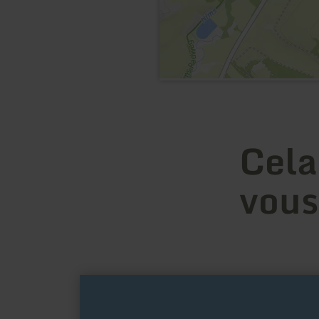
Cela
vous
en
savoir
plus
sur