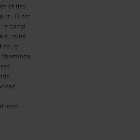
és et des
irs. Il est
i le camp
e cuisine
t salle
c cheminée,
uses
ande,
phone
it-und-