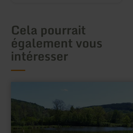
Cela pourrait
également vous
intéresser
en
savoir
plus
sur
:
GPS-
Schnitzeljagd
"Benni
Biber"