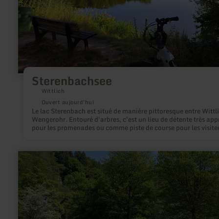
Sterenbachsee
Wittlich
Ouvert aujourd'hui
Le lac Sterenbach est situé de manière pittoresque entre Wittli
Wengerohr. Entouré d'arbres, c'est un lieu de détente très app
pour les promenades ou comme piste de course pour les visite
et les citoyens.
en
savoir
plus
sur
:
Erlebnisfreibad
Dieffenbach