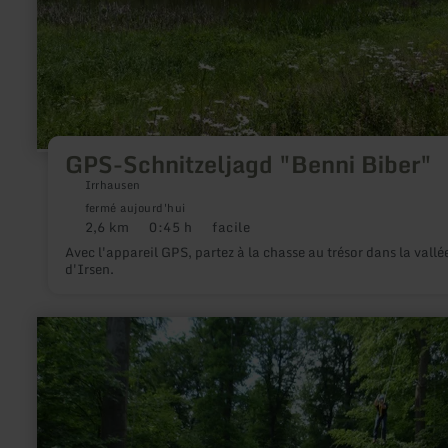
GPS-Schnitzeljagd "Benni Biber"
Irrhausen
fermé aujourd'hui
2,6 km
0:45 h
facile
Distance
Durée
Difficulté
:
:
:
Avec l'appareil GPS, partez à la chasse au trésor dans la vallé
d'Irsen.
en
savoir
plus
sur
:
Hochseilgarten
Nettersheim