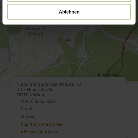
Ablehnen
Nürburgring 1927 GmbH & Co.KG
Otto-Flimm-Straße
53520 Nürburg
(0049) 2691 3020
E-mail
Site web
Planifier votre arrivée
Afficher sur la carte