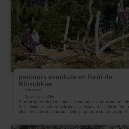
:
parcours
aventure
en
forêt
de
Kölschkier
parcours aventure en forêt de
Kölschkier
Monschau
Ouvert aujourd'hui
Dans la vallée du Perlenbach, le parcours aventure en forêt de
Kölschkier est un terrain de jeux de découverte dédié au férus 
plein air et une destination idéale pour toute la famille dans l'
Ici, petits et grands pourront explorer la forêt et son habitat n
avec tous leurs sens à travers neuf points d’étape. Sur le site o
installés des outils d’apprentissage ludiques et pédagogiques 
en