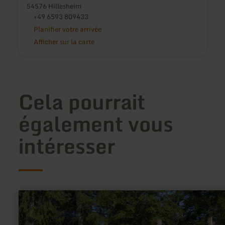
54576 Hillesheim
+49 6593 809433
Planifier votre arrivée
Afficher sur la carte
Cela pourrait
également vous
intéresser
en
savoir
plus
sur