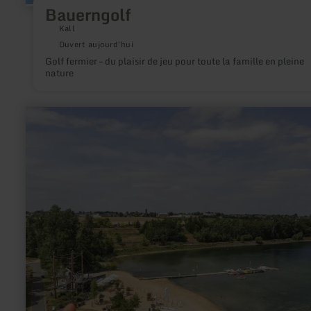
Bauerngolf
Kall
Ouvert aujourd'hui
Golf fermier – du plaisir de jeu pour toute la famille en pleine
nature
en
savoir
plus
sur
:
Badestrand
Wassersportsee
Zülpich