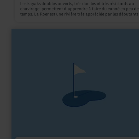
Les kayaks doubles ouverts, très dociles et très résistants au
chavirage, permettent d'apprendre à faire du canoë en peu de
temps. La Roer est une rivière très appréciée par les débutants,
avec ses nombreux canaux, seuils et petits rapides.
en
savoir
plus
sur
:
Bauerngolf