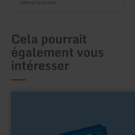
Afficher sur la carte
Cela pourrait
également vous
intéresser
en
savoir
plus
sur
:
Scheunenkino
Nettersheim