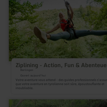
:
Ziplining
-
Action,
Fun
&amp;
Abenteuer
Ziplining - Action, Fun & Abenteue
Berlingen
Ouvert aujourd'hui
Votre aventure vous attend - des guides professionnels s'assu
que votre aventure en tyrolienne soit sûre, époustouflante et
inoubliable.
en
savoir