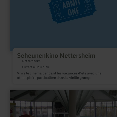
Scheunenkino Nettersheim
Nettersheim
Ouvert aujourd'hui
Vivre le cinéma pendant les vacances d'été avec une
atmosphère particulière dans la vieille grange
en
savoir
plus
sur
:
Aquaparc
Cascade