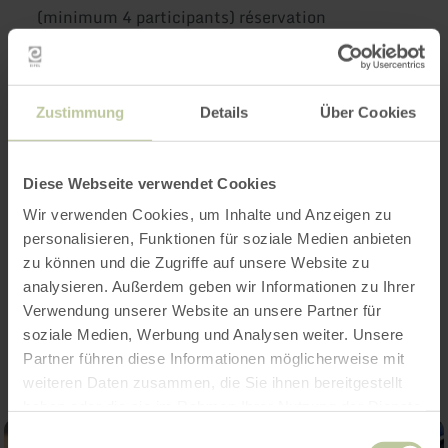
(minimum 4 participants) réservation
obligatoire au moins 3 semaines avant.
Si vous avez des questions ou des souhaits
Zustimmung
Details
Über Cookies
concernant des destinations spécifiques, nous
nous tenons à votre disposition à tout moment
par téléphone ou par e-mail. Nous nous
Diese Webseite verwendet Cookies
réjouissons de vos demandes et y répondrons
immédiatement. Nous nous réjouissons de vous
Wir verwenden Cookies, um Inhalte und Anzeigen zu
personalisieren, Funktionen für soziale Medien anbieten
accueillir bientôt sur l'un de nos circuits.
zu können und die Zugriffe auf unsere Website zu
analysieren. Außerdem geben wir Informationen zu Ihrer
Impressions
Verwendung unserer Website an unsere Partner für
soziale Medien, Werbung und Analysen weiter. Unsere
Partner führen diese Informationen möglicherweise mit
weiteren Daten zusammen, die Sie ihnen bereitgestellt
haben oder die sie im Rahmen Ihrer Nutzung der Dienste
gesammelt haben.
Einwilligungsauswahl