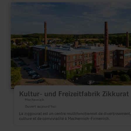
en
savoir
plus
sur
:
Kultur-
und
Freizeitfabrik
Zikkurat
Kultur- und Freizeitfabrik Zikkurat
Mechernich
Ouvert aujourd'hui
La ziggourat est un centre multifonctionnel de divertissement,
culture et de convivialité à Mechernich-Firmenich.