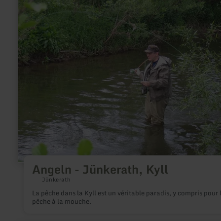
plus
sur
:
Angeln
-
Jünkerath,
Kyll
Angeln - Jünkerath, Kyll
Jünkerath
La pêche dans la Kyll est un véritable paradis, y compris pour 
pêche à la mouche.