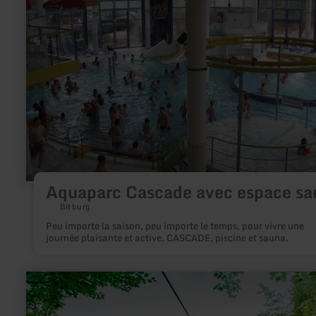
avec
espace
sauna
Aquaparc Cascade avec espace sa
Bitburg
Peu importe la saison, peu importe le temps, pour vivre une
journée plaisante et active. CASCADE, piscine et sauna.
en
savoir
plus
sur