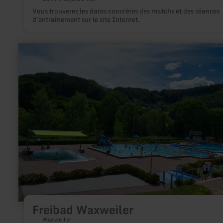
Vous trouverez les dates concrètes des matchs et des séances
d'entraînement sur le site Internet.
en
savoir
plus
sur
:
Freibad
Waxweiler
Freibad Waxweiler
Waxweiler