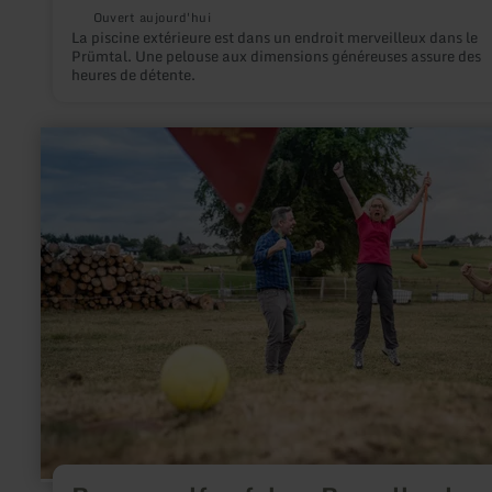
Ouvert aujourd'hui
La piscine extérieure est dans un endroit merveilleux dans le
Prümtal. Une pelouse aux dimensions généreuses assure des
heures de détente.
en
savoir
plus
sur
:
Bauerngolf
auf
dem
Bosselbacher
Hof