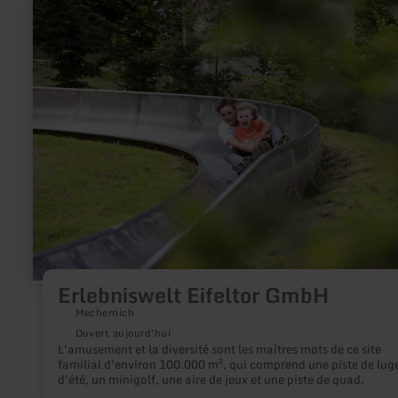
en
savoir
plus
sur
:
Erlebniswelt
Eifeltor
GmbH
Erlebniswelt Eifeltor GmbH
Mechernich
Ouvert aujourd'hui
L'amusement et la diversité sont les maîtres mots de ce site
familial d'environ 100.000 m², qui comprend une piste de lug
d'été, un minigolf, une aire de jeux et une piste de quad.