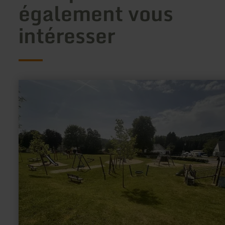
également vous
intéresser
en
savoir
plus
sur
:
Kinderspielplatz
Pronsfeld