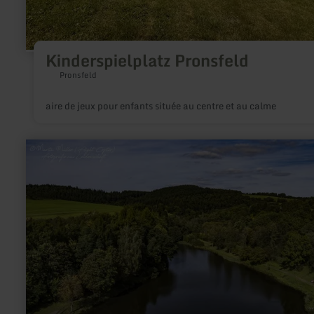
Kinderspielplatz Pronsfeld
Pronsfeld
aire de jeux pour enfants située au centre et au calme
en
savoir
plus
sur
:
Fishing
-
Gerolstein
Reservoir