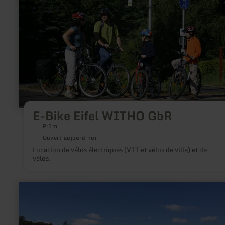
Eifel
WITHO
GbR
E-Bike Eifel WITHO GbR
Prüm
Ouvert aujourd'hui
Location de vélos électriques (VTT et vélos de ville) et de
vélos.
en
savoir
plus
sur
: