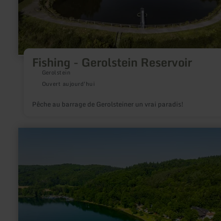
Fishing - Gerolstein Reservoir
Gerolstein
Ouvert aujourd'hui
Pêche au barrage de Gerolsteiner un vrai paradis!
en
savoir
plus
sur
:
Segeln
&amp;
Surfen
am
Campingplatz
Laacher
See