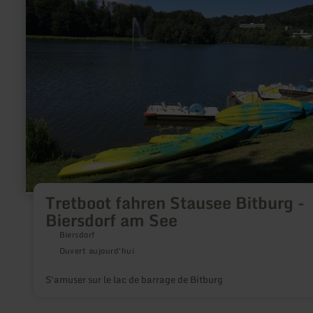
Tretboot
fahren
Stausee
Bitburg
-
Biersdorf
am
See
Tretboot fahren Stausee Bitburg -
Biersdorf am See
Biersdorf
Ouvert aujourd'hui
S'amuser sur le lac de barrage de Bitburg