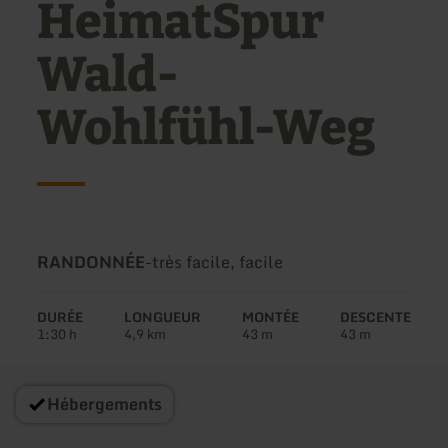
HeimatSpur
Wald-
Wohlfühl-Weg
Type
Difficulté:
RANDONNÉE
-
très facile, facile
de
circuit:
DURÉE
LONGUEUR
MONTÉE
DESCENTE
1:30 h
4,9 km
43 m
43 m
Hébergements