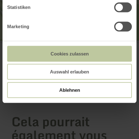
Statistiken
Marketing
Löwenburg Gerolstein
An der Burg 10
Cookies zulassen
54568 Gerolstein
+49 6591 13-3000
E-mail
Auswahl erlauben
Planifier votre arrivée
Afficher sur la carte
Ablehnen
Cela pourrait
également vous