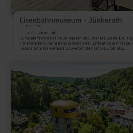
Eisenbahnmuseum - Jünkerath
Jünkerath
fermé aujourd'hui
Le musée ferroviaire de Jünkerath documente plus de 150 ans
d'histoire ferroviaire dans la région de l'Eifel et de la Moselle.
l'exposition, les visiteurs trouveront de nombreux objets
intéressants issus de la vie quotidienne des cheminots. Vous
trouverez des informations plus précises sur le musée et les ob
présentés sur le site Internet www.eisenbahnmuseum-
en
juenkerath.de. Horaires d'ouverture : Avril à fin septembre, tous les
savoir
samedis de 14 à 16 heures. Pour les grands groupes, des heur
plus
d'ouverture spéciales sont possibles sur rendez-vous. L'entrée 
sur
gratuite, mais il est demandé de faire un don.
:
Beilsturm
mit
Stadtmauer
Neuerburg