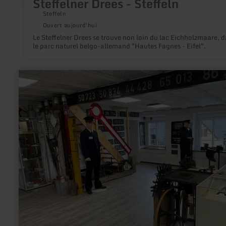
Steffelner Drees - Steffeln
Steffeln
Ouvert aujourd'hui
Le Steffelner Drees se trouve non loin du lac Eichholzmaare, 
le parc naturel belgo-allemand "Hautes Fagnes - Eifel".
en
savoir
plus
sur
:
Eisenbahnmuseum
-
Jünkerath