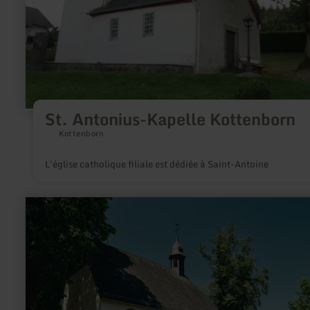
St. Antonius-Kapelle Kottenborn
Kottenborn
L'église catholique filiale est dédiée à Saint-Antoine
en
savoir
plus
sur
:
Waldkapelle