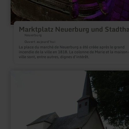
Marktplatz Neuerburg und Stadth
Neuerburg
Ouvert aujourd'hui
La place du marché de Neuerburg a été créée après le grand
incendie de la ville en 1818. La colonne de Marie et la maison
ville sont, entre autres, dignes d'intérêt.
en
savoir
plus
sur
:
St.
Antonius-
Kapelle
Kottenborn