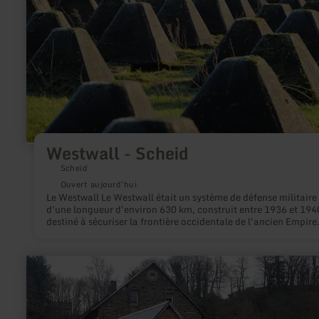
:
Westwall
-
Scheid
Westwall - Scheid
Scheid
Ouvert aujourd'hui
Le Westwall Le Westwall était un système de défense militaire
d'une longueur d'environ 630 km, construit entre 1936 et 194
destiné à sécuriser la frontière occidentale de l'ancien Empire
allemand.
en
savoir
plus
sur
:
Bastenmühle