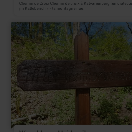
Chemin de Croix Chemin de croix à Kalvarienberg (en dialecte
jin Kalleberich » - la montagne nue)
en
savoir
plus
sur
:
Waschhaus
Heidweiler