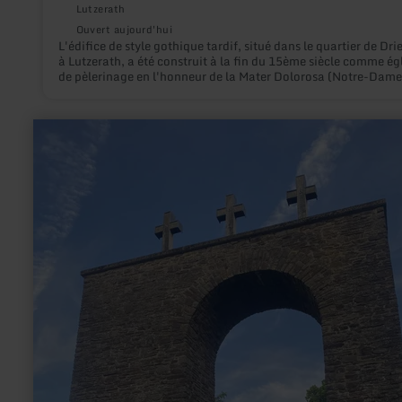
Lutzerath
Ouvert aujourd'hui
L'édifice de style gothique tardif, situé dans le quartier de Dri
à Lutzerath, a été construit à la fin du 15ème siècle comme ég
de pèlerinage en l'honneur de la Mater Dolorosa (Notre-Dame
Douleurs).
en
savoir
plus
sur
:
Kriegerdenkmal
Stadtkyll