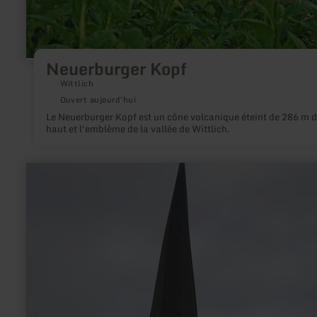
Neuerburger Kopf
Wittlich
Ouvert aujourd'hui
Le Neuerburger Kopf est un cône volcanique éteint de 286 m 
haut et l'emblème de la vallée de Wittlich.
en
savoir
plus
sur
:
Marienkirche
Driesch