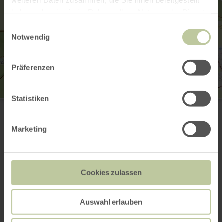
haben oder die sie im Rahmen Ihrer Nutzung der Dienste
gesammelt haben.
Einwilligungsauswahl
Notwendig
Präferenzen
Statistiken
Kunst- und Kulturverein Haus Troistorff e.V.
Laufenstr. 18
52156 Monschau
Marketing
+49 241 51982144
E-mail
Site web
Planifier votre arrivée
Cookies zulassen
Afficher sur la carte
Auswahl erlauben