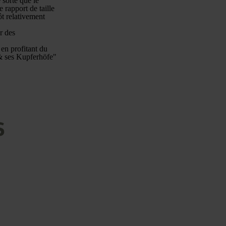
 sorte que le
 rapport de taille
ôt relativement
r des
en profitant du
e & ses Kupferhöfe"
s