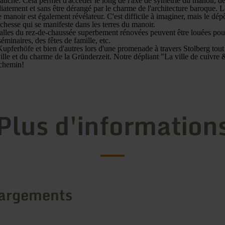
gauche. Cela permet d'accéder le long de l'axe de symétrie du manoir, de
iatement et sans être dérangé par le charme de l'architecture baroque. Le
le manoir est également révélateur. C'est difficile à imaginer, mais le dép
richesse qui se manifeste dans les terres du manoir.
salles du rez-de-chaussée superbement rénovées peuvent être louées pou
éminaires, des fêtes de famille, etc.
upferhöfe et bien d'autres lors d'une promenade à travers Stolberg tout 
e ville et du charme de la Gründerzeit. Notre dépliant "La ville de cuivr
 chemin!
Plus d'information
argements