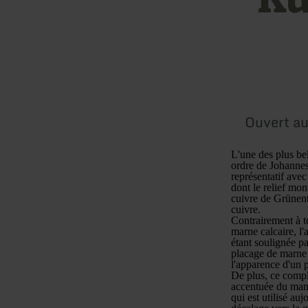
Ouvert au
L'une des plus bel
ordre de Johanne
représentatif ave
dont le relief mon
cuivre de Grünenth
cuivre.
Contrairement à to
marne calcaire, l'
étant soulignée pa
placage de marne 
l'apparence d'un 
De plus, ce comple
accentuée du manoi
qui est utilisé au