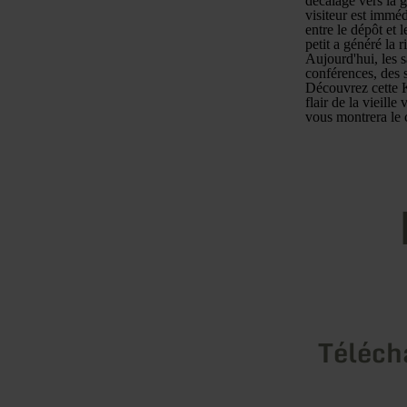
décalage vers la 
visiteur est imméd
entre le dépôt et 
petit a généré la 
Aujourd'hui, les 
conférences, des s
Découvrez cette K
flair de la vieill
vous montrera le
Téléch