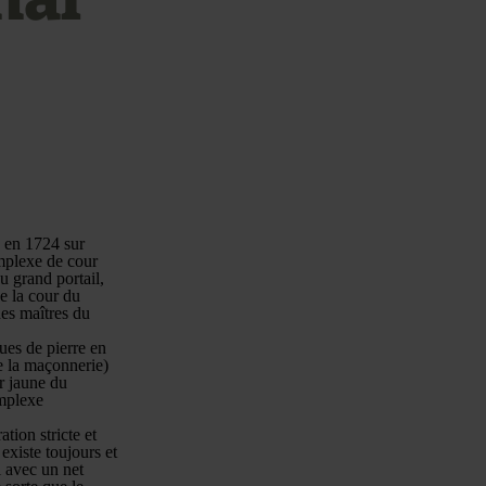
e en 1724 sur
mplexe de cour
 grand portail,
e la cour du
hes maîtres du
ues de pierre en
de la maçonnerie)
ur jaune du
omplexe
tion stricte et
existe toujours et
l avec un net