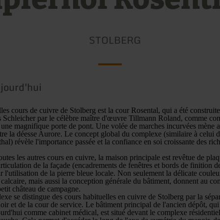
STOLBERG
jourd'hui
les cours de cuivre de Stolberg est la cour Rosental, qui a été construit
s Schleicher par le célèbre maître d'œuvre Tillmann Roland, comme co
c une magnifique porte de pont. Une volée de marches incurvées mène au
tre la déesse Aurore. Le concept global du complexe (similaire à celui d
al) révèle l'importance passée et la confiance en soi croissante des ric
utes les autres cours en cuivre, la maison principale est revêtue de plaq
articulation de la façade (encadrements de fenêtres et bords de finition 
r l'utilisation de la pierre bleue locale. Non seulement la délicate coule
calcaire, mais aussi la conception générale du bâtiment, donnent au c
petit château de campagne.
xe se distingue des cours habituelles en cuivre de Stolberg par la sépara
r et de la cour de service. Le bâtiment principal de l'ancien dépôt, qui 
jourd'hui comme cabinet médical, est situé devant le complexe résidentie