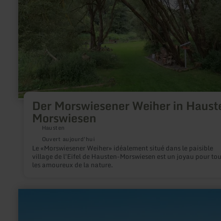
Morswiesen
Der Morswiesener Weiher in Haust
Morswiesen
Hausten
Ouvert aujourd'hui
Le «Morswiesener Weiher» idéalement situé dans le paisible
village de l'Eifel de Hausten-Morswiesen est un joyau pour to
les amoureux de la nature.
en
savoir
plus
sur