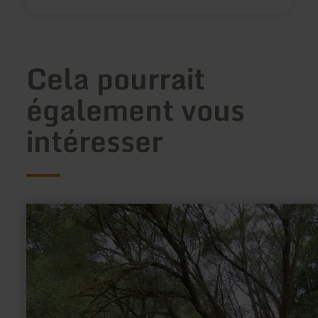
Cela pourrait
également vous
intéresser
en
savoir
plus
sur
:
Der
Morswiesener
Weiher
in
Hausten-