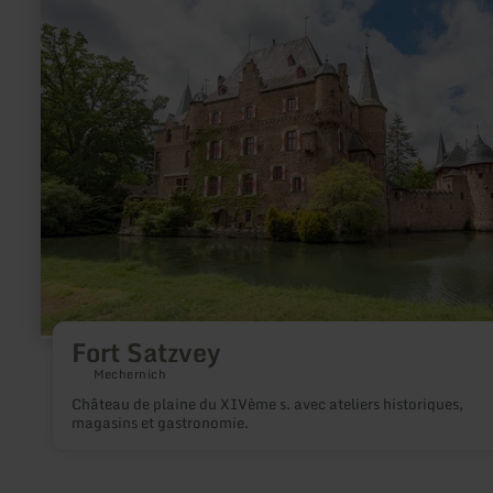
savoir
plus
sur
:
Fort
Satzvey
Fort Satzvey
Mechernich
Château de plaine du XIVème s. avec ateliers historiques,
magasins et gastronomie.