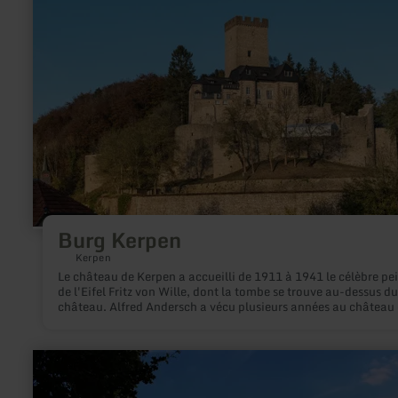
:
Burg
Kerpen
Burg Kerpen
Kerpen
Le château de Kerpen a accueilli de 1911 à 1941 le célèbre pei
de l'Eifel Fritz von Wille, dont la tombe se trouve au-dessus du
château. Alfred Andersch a vécu plusieurs années au château
Kerpen après la Seconde Guerre mondiale. Le château est
actuellement une propriété privée et ne peut être visité que de
l'extérieur.
en
savoir
plus