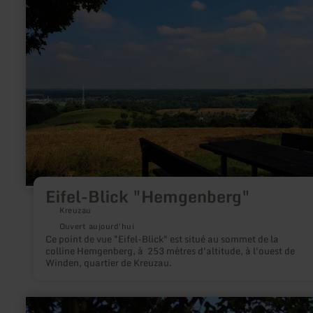
sur
:
Eifel-
Blick
"Hemgenberg"
Eifel-Blick "Hemgenberg"
Kreuzau
Ouvert aujourd'hui
Ce point de vue "Eifel-Blick" est situé au sommet de la
colline Hemgenberg, à 253 mètres d'altitude, à l'ouest de
Winden, quartier de Kreuzau.
en
savoir