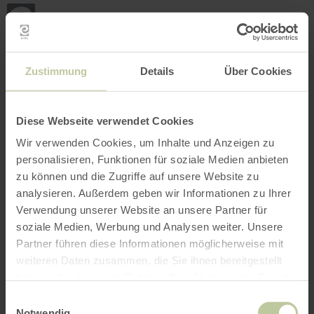
Loca
ma
posi
Rechercher un lieu
Ouvrir le filtre
CARTE INTERACTIVE
Zustimmung
Details
Über Cookies
Diese Webseite verwendet Cookies
Wir verwenden Cookies, um Inhalte und Anzeigen zu
personalisieren, Funktionen für soziale Medien anbieten
zu können und die Zugriffe auf unsere Website zu
analysieren. Außerdem geben wir Informationen zu Ihrer
Verwendung unserer Website an unsere Partner für
soziale Medien, Werbung und Analysen weiter. Unsere
Partner führen diese Informationen möglicherweise mit
weiteren Daten zusammen, die Sie ihnen bereitgestellt
haben oder die sie im Rahmen Ihrer Nutzung der Dienste
gesammelt haben.
Einwilligungsauswahl
Notwendig