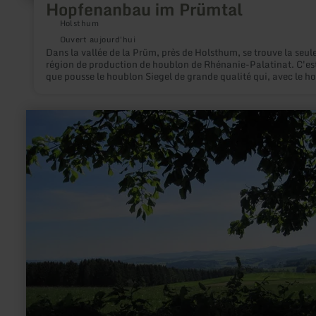
Hopfenanbau im Prümtal
Holsthum
Ouvert aujourd'hui
Dans la vallée de la Prüm, près de Holsthum, se trouve la seul
région de production de houblon de Rhénanie-Palatinat. C'est
que pousse le houblon Siegel de grande qualité qui, avec le h
Hallertauer, est un élément essentiel de la bière Bitburger. An
Dick, houblonnier et sommelier de la bière, propose des visites
ferme, des dégustations de bière et des cours de brassage. La
en
grange à houblon peut être louée pour des fêtes et des célébra
savoir
plus
sur
:
Eifel
Blick
-
Duppach