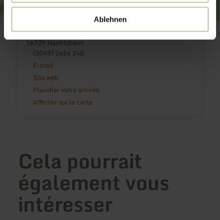
Ablehnen
Kirche St. Stephanus
Alleestraße
56729 Nachtsheim
(0049) 2656 240
E-mail
Site web
Planifier votre arrivée
Afficher sur la carte
Cela pourrait
également vous
intéresser