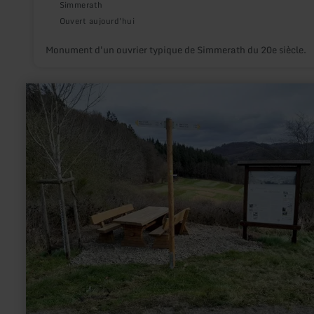
Simmerath
Ouvert aujourd'hui
Monument d'un ouvrier typique de Simmerath du 20e siècle.
en
savoir
plus
sur
:
Panoramablick
|
Alte
Burg