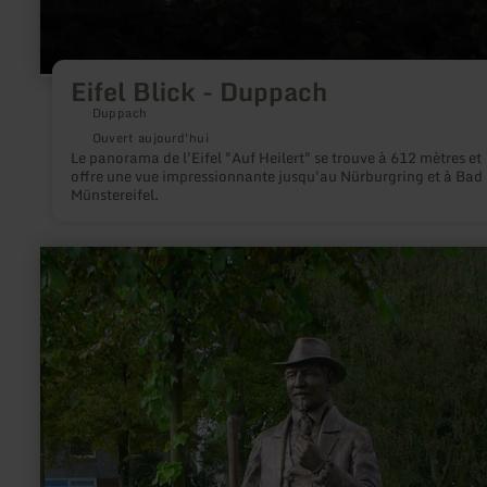
Eifel Blick - Duppach
Duppach
Ouvert aujourd'hui
Le panorama de l'Eifel "Auf Heilert" se trouve à 612 mètres et
offre une vue impressionnante jusqu'au Nürburgring et à Bad
Münstereifel.
en
savoir
plus
sur
:
Kraremann
Denkmal