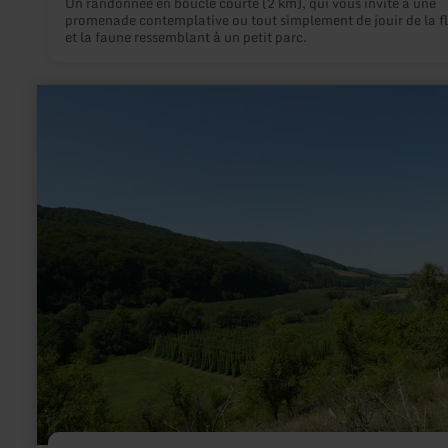
Un randonnée en boucle courte (2 km), qui vous invite à une
promenade contemplative ou tout simplement de jouir de la f
et la faune ressemblant à un petit parc.
en
savoir
plus
sur
:
Hopfenanbau
im
Prümtal