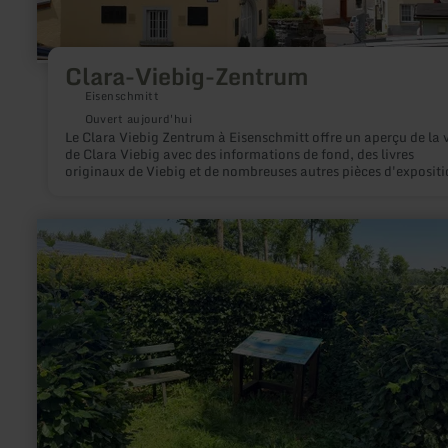
Clara-Viebig-Zentrum
Eisenschmitt
Ouvert aujourd'hui
Le Clara Viebig Zentrum à Eisenschmitt offre un aperçu de la 
de Clara Viebig avec des informations de fond, des livres
originaux de Viebig et de nombreuses autres pièces d'expositi
en
savoir
plus
sur
:
Eifel-
Blick
Heckenland
in
Monschau
Höfen