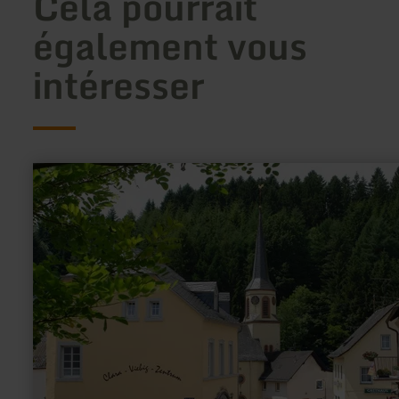
Cela pourrait
également vous
intéresser
en
savoir
plus
sur
:
Clara-
Viebig-
Zentrum