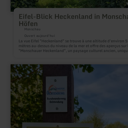
Eifel-Blick Heckenland in Monsch
Höfen
Monschau
Ouvert aujourd'hui
La vue Eifel "Heckenland" se trouve à une altitude d'environ 
mètres au-dessus du niveau de la mer et offre des aperçus sur 
"Monschauer Heckenland", un paysage culturel ancien, uniqu
Europe, qui a évolué pendant des siècles. Elle est intégrée au
sentier de randonnée en boucle "Höfener Heckenweg".
en
savoir
plus
sur
:
Actionbound:
Wald
erleben