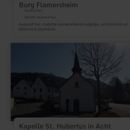
Burg Flamersheim
Euskirchen
Ouvert aujourd'hui
Aujourd'hui, il abrite une excellente auberge, un bistrot et un
hôtel de 5 chambres.
en
savoir
plus
sur
:
Kapelle
St.
Hubertus
in
Acht
Kapelle St. Hubertus in Acht