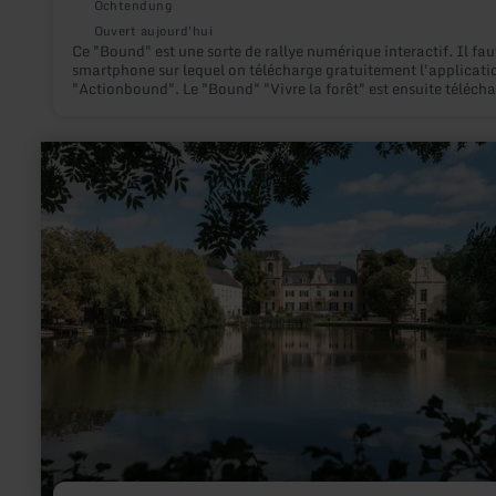
Ochtendung
Ouvert aujourd'hui
Ce "Bound" est une sorte de rallye numérique interactif. Il fau
smartphone sur lequel on télécharge gratuitement l'applicati
"Actionbound". Le "Bound" "Vivre la forêt" est ensuite téléch
sur le smartphone, de sorte qu'il n'est pas nécessaire d'avoir 
à Internet sur place.
en
savoir
plus
sur
:
Burg
Flamersheim