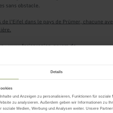
es sans obstacle.
es de l'Eifel dans le pays de Prümer, chacune av
ière.
ns : www.ferienregion-pruem.de
Plus d'information
Details
Cookies
nhalte und Anzeigen zu personalisieren, Funktionen für soziale
Website zu analysieren. Außerdem geben wir Informationen zu I
r soziale Medien, Werbung und Analysen weiter. Unsere Partner