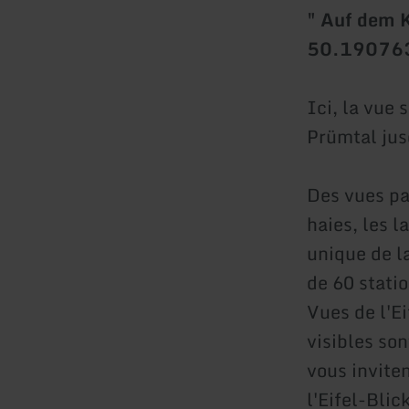
" Auf dem 
50.19076
Ici, la vue 
Prümtal jus
Des vues pan
haies, les 
unique de l
de 60 statio
Vues de l'Ei
visibles so
vous inviten
l'Eifel-Bli