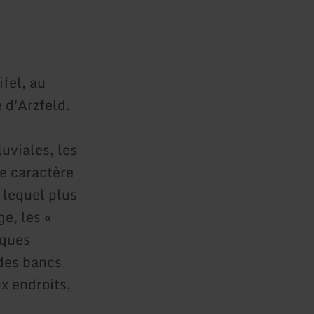
ifel, au
d'Arzfeld.
luviales, les
le caractère
 lequel plus
ge, les «
iques
des bancs
x endroits,