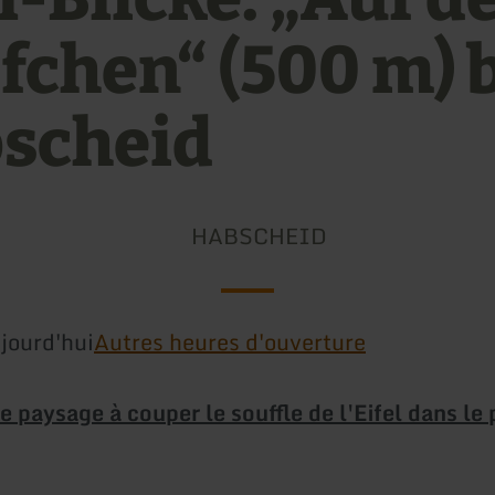
fchen“ (500 m) 
scheid
HABSCHEID
jourd'hui
Autres heures d'ouverture
e paysage à couper le souffle de l'Eifel dans le