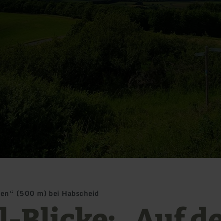
hen“ (500 m) bei Habscheid
el-Blicke: „Auf 