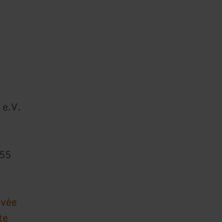
 e.V.
755
ivée
te