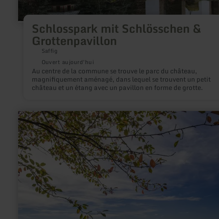
Schlosspark mit Schlösschen &
Grottenpavillon
Saffig
Ouvert aujourd'hui
Au centre de la commune se trouve le parc du château,
magnifiquement aménagé, dans lequel se trouvent un petit
château et un étang avec un pavillon en forme de grotte.
en
savoir
plus
sur
:
Mosbrucher
Weiher