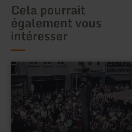
Cela pourrait
également vous
intéresser
en
savoir
plus
sur
:
Säubrennerbrunnen