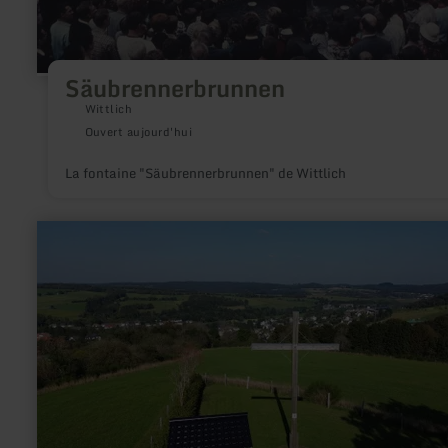
Säubrennerbrunnen
Wittlich
Ouvert aujourd'hui
La fontaine "Säubrennerbrunnen" de Wittlich
en
savoir
plus
sur
:
Eifel
Blick
-
Stadtkyll