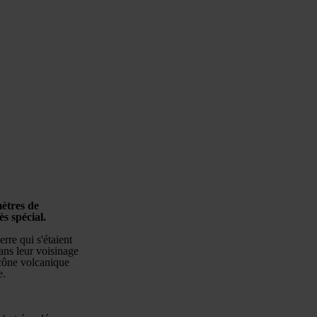
mètres de
s spécial.
erre qui s'étaient
ans leur voisinage
 cône volcanique
e.