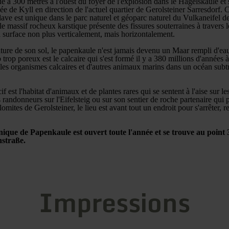
e à 300 mètres à l'ouest du foyer de l'explosion dans le Hagelskaule et 
lée de Kyll en direction de l'actuel quartier de Gerolsteiner Sarresdorf
e lave est unique dans le parc naturel et géoparc naturel du Vulkaneifel
 le massif rocheux karstique présente des fissures souterraines à travers l
la surface non plus verticalement, mais horizontalement.
ature de son sol, le papenkaule n'est jamais devenu un Maar rempli d'ea
trop poreux est le calcaire qui s'est formé il y a 380 millions d'années à 
es organismes calcaires et d'autres animaux marins dans un océan subt
f est l'habitat d'animaux et de plantes rares qui se sentent à l'aise sur l
s randonneurs sur l'Eifelsteig ou sur son sentier de roche partenaire qui p
omites de Gerolsteiner, le lieu est avant tout un endroit pour s'arrêter, re
nique de Papenkaule est ouvert toute l'année et se trouve au point 3
straße.
Impressions