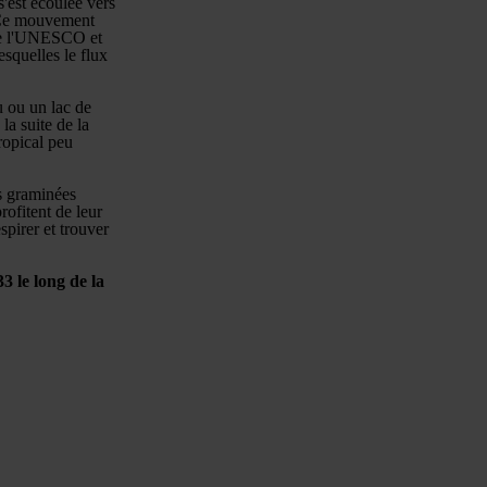
s'est écoulée vers
. Ce mouvement
 de l'UNESCO et
esquelles le flux
u ou un lac de
la suite de la
ropical peu
es graminées
rofitent de leur
spirer et trouver
3 le long de la