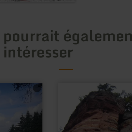
 pourrait égalemen
 intéresser
en
savoir
plus
sur
:
Bastion