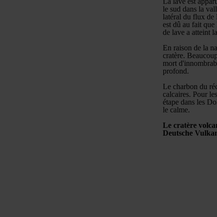
La lave est apparu
le sud dans la val
latéral du flux d
est dû au fait que
de lave a atteint 
En raison de la n
cratère. Beaucoup 
mort d'innombrabl
profond.
Le charbon du réci
calcaires. Pour le
étape dans les Dol
le calme.
Le cratère volca
Deutsche Vulkan