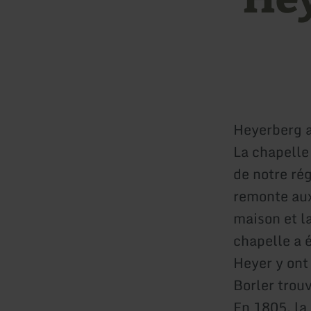
Heyerberg 
La chapelle
de notre ré
remonte aux
maison et l
chapelle a 
Heyer y ont 
Borler trou
En 1805, la 