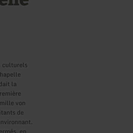
 culturels
chapelle
ait la
première
amille von
itants de
environnant.
fermés, en