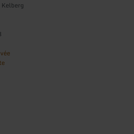
 Kelberg
8
ivée
te