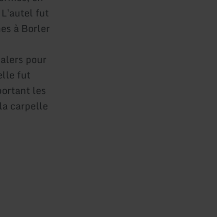
 L'autel fut
es à Borler
halers pour
lle fut
portant les
la carpelle