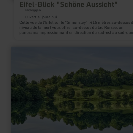
Eifel-Blick "Schöne Aussicht"
Nideggen
Ouvert aujourd'hui
Cette vue de l'Eifel sur le "Simonsley" (415 mètres au-dessus 
niveau de la mer) vous offre, au-dessus du lac Rursee, un
panorama impressionnant en direction du sud-est au sud-oues
"Kermeter", une zone centrale du parc national de l'Eifel, atti
les regards.
en
savoir
plus
sur
:
Natur-
und
Geopark
Vulkaneifel