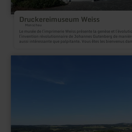
Druckereimuseum Weiss
Monschau
Le musée de l´imprimerie Weiss présente la genèse et l´évoluti
l´invention révolutionnaire de Johannes Gutenberg de manièr
aussi intéressante que palpitante. Vous êtes les bienvenus dan
monde mystérieux de l´art d´imprimer. Prenez connaissance d
programmes variés et demandez notre dossier d´informations.
en
savoir
plus
sur
:
Vue
de
l'hocheifel
|
Kottenborner
Kreuz