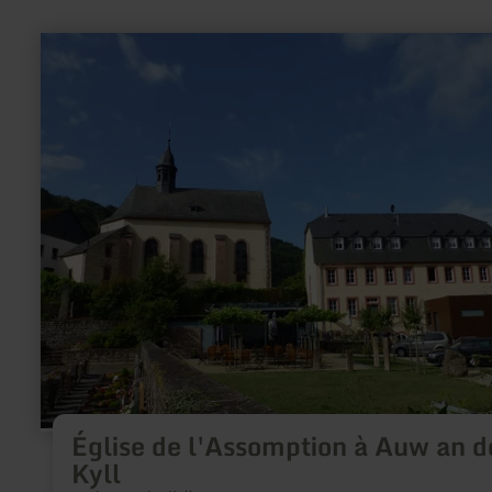
en
savoir
plus
sur
:
Église
de
l'Assomption
à
Auw
an
der
Kyll
Église de l'Assomption à Auw an d
Kyll