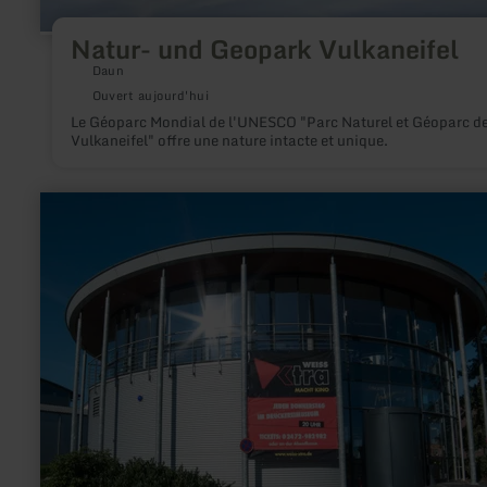
Natur- und Geopark Vulkaneifel
Daun
Ouvert aujourd'hui
Le Géoparc Mondial de l'UNESCO "Parc Naturel et Géoparc d
Vulkaneifel" offre une nature intacte et unique.
en
savoir
plus
sur
:
Druckereimuseum
Weiss