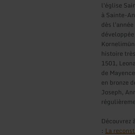
l'église Sa
à Sainte-An
dès l'année 
développée l
Kornelimüns
histoire trè
1501, Leonar
de Mayence 
en bronze d
Joseph, Ann
régulièreme
Découvrez à
:
La reconst