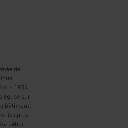
rmée de
hique
 Entre 1954
e église sur
au bâtiment.
es les plus
Au début,