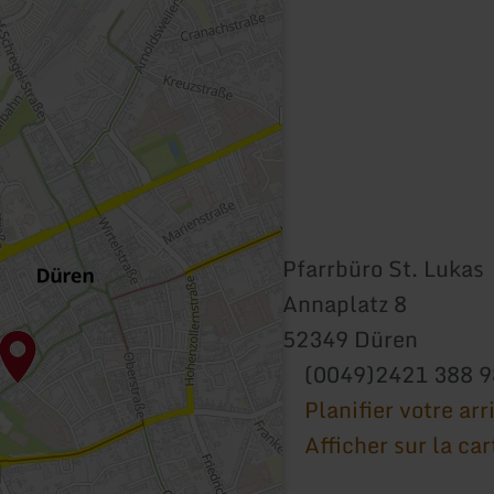
Pfarrbüro St. Lukas
Annaplatz 8
52349 Düren
(0049)2421 388 9
Planifier votre arr
Afficher sur la car