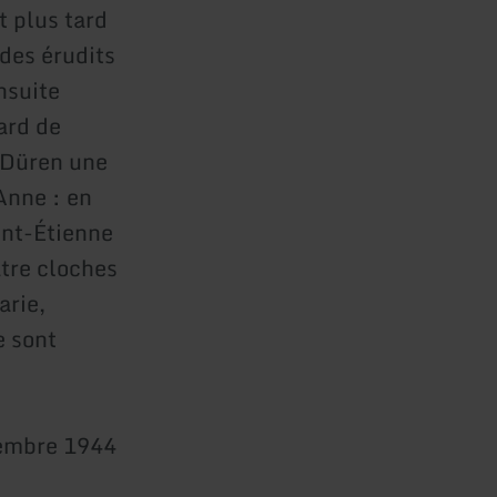
t plus tard
des érudits
nsuite
ard de
e Düren une
'Anne : en
int-Étienne
atre cloches
arie,
e sont
vembre 1944