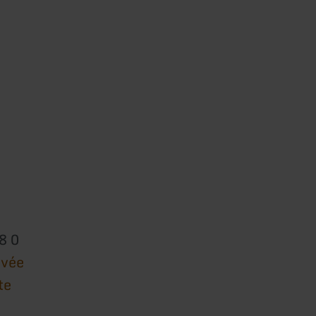
8 0
ivée
te