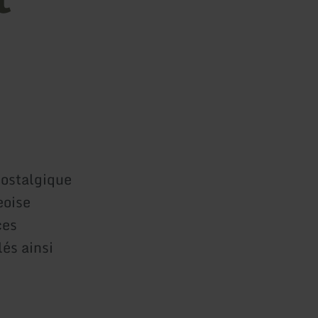
nostalgique
eoise
ces
és ainsi