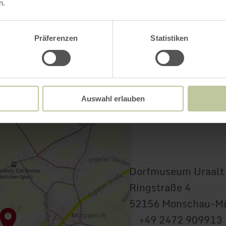
Contact
n.
Präferenzen
Statistiken
Auswahl erlauben
Dorfmuseum Uraalt 
Ringstraße 4
52156 Monschau-Mü
+49 2472 909913