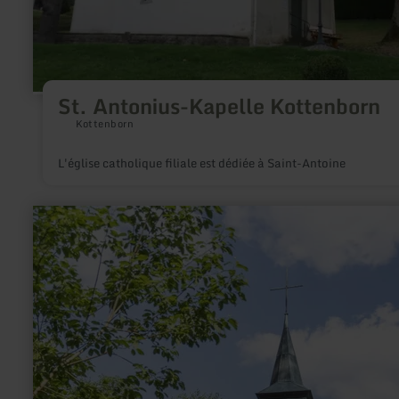
St. Antonius-Kapelle Kottenborn
Kottenborn
L'église catholique filiale est dédiée à Saint-Antoine
en
savoir
plus
sur
:
Büschkapelle
&amp;
Grafenkreuz