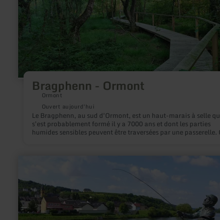
Ormont
Bragphenn - Ormont
Ormont
Ouvert aujourd'hui
Le Bragphenn, au sud d'Ormont, est un haut-marais à selle qu
s'est probablement formé il y a 7000 ans et dont les parties
humides sensibles peuvent être traversées par une passerelle. 
l'un des derniers hauts-marais d'Allemagne.
en
savoir
plus
sur
:
Pêcheur