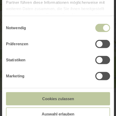
Partner führen diese Informationen möglicherweise mit
weiteren Daten zusammen, die Sie ihnen bereitgestellt
haben oder die sie im Rahmen Ihrer Nutzung der Dienste
gesammelt haben.
Einwilligungsauswahl
Notwendig
Präferenzen
Statistiken
Marketing
Tourist-Information Wittlich Stadt & Land
Marktplatz / Neustraße 2
Cookies zulassen
54516 Wittlich
0049 6571 146624
E-mail
Auswahl erlauben