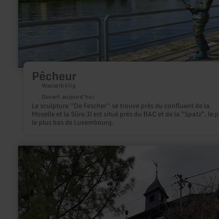
Pêcheur
Wasserbillig
Ouvert aujourd'hui
Le sculpture ''De Fescher'' se trouve près du confluent de la
Moselle et la Sûre.Il est situé près du BAC et de la "Spatz", le 
le plus bas de Luxembourg.
en
savoir
plus
sur
:
Alte
Schule
Lüxem