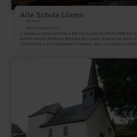
Alte Schule Lüxem
Wittlich
Ouvert aujourd'hui
L'ancienne école de filles a été construite en 1907/1908 par le
maître maçon Matthias Berhard de Lüxem, d'après les plans d
l'architecte d'arrondissement Vienken, dans un endroit suréle
la périphérie ouest du village.
en
savoir
plus
sur
:
St.
Antonius-
Kapelle
Kottenborn