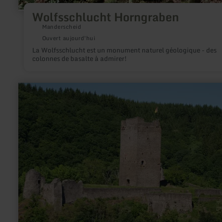
Wolfsschlucht Horngraben
Manderscheid
Ouvert aujourd'hui
La Wolfsschlucht est un monument naturel géologique - des
colonnes de basalte à admirer!
en
savoir
plus
sur
:
Oberburg
Manderscheid