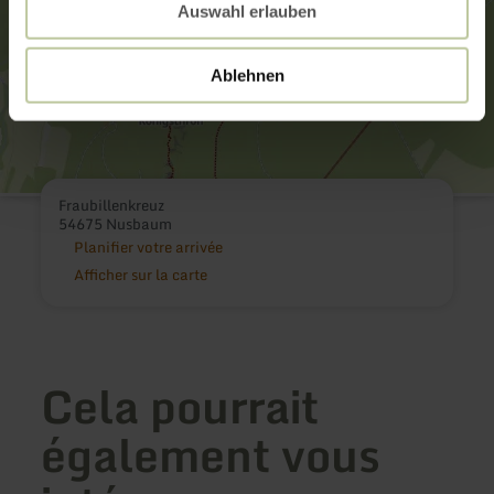
Auswahl erlauben
Ablehnen
Fraubillenkreuz
54675 Nusbaum
Planifier votre arrivée
Afficher sur la carte
Cela pourrait
également vous