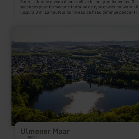
Source, dont le niveau d'eau s'élève tel un grondement en 3
secondes pour former une fontaine de type geyser pouvant all
jusqu'à 3 m. La hauteur du niveau de l'eau diminue pendant l
effervescence (4 à 6 minutes) et redescend à 60 cm. Entre les
effervescences, la pause est de 34 minutes.
en
savoir
plus
sur
:
Ulmener
Maar
Ulmener Maar
Ulmen