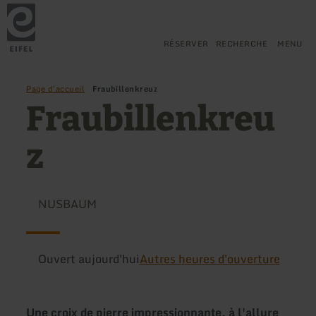
Retour
Aller au contenu principal
Aller à la recherche
Aller à la navigation principa
Aller au pied de page
à
la
page
RÉSERVER
RECHERCHE
MENU
d'accueil
Page d'accueil
Fraubillenkreuz
Fraubillenkreu
z
NUSBAUM
Ouvert aujourd'hui
Autres heures d'ouverture
Une croix de pierre impressionnante, à l'allure