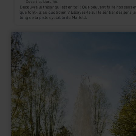
Ouvert aujourd'hui
Découvre le trésor qui est en toi ! Que peuvent faire nos sens e
que font-ils au quotidien ? Essayez-le sur le sentier des sens le
long de la piste cyclable du Maifeld.
en
savoir
plus
sur
:
Source
flottante
"Wallender
Born"