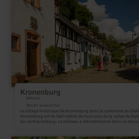
sur
:
Kronenburg
Kronenburg
Dahlem
Ouvert aujourd'hui
Le village historique de Kronenburg dans la commune de Dah
Kronenburg est de 560 mètres de haut pres de la vallee de Kyll
lac de Kronenburg. Le château a été mentionné dans un doc
en 1277. Autour du château a été construit un petit village av
murs, des portes et des droits de la ville pendant l´ année 1350. S
vous travers aujourd'hui à la porte nord du village, donc on se
en