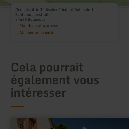
Gedenkstätte Jüdischer Friedhof Bollendorf
Echternacherstraße
54669 Bollendorf
Planifier votre arrivée
Afficher sur la carte
Cela pourrait
également vous
intéresser
en
savoir
plus