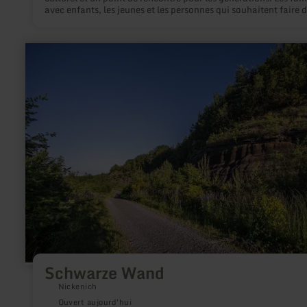
avec enfants, les jeunes et les personnes qui souhaitent faire 
l'exercice et se détendre dans la nature profitent de ce vaste et
espace vert en périphérie de la ville.
en
savoir
plus
sur
:
Schwarze
Wand
Schwarze Wand
Nickenich
Ouvert aujourd'hui