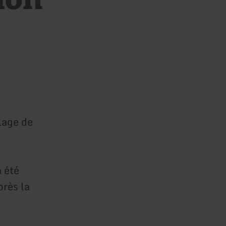
llage de
a été
près la