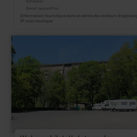
Schleiden
Ouvert aujourd'hui
Information touristique dans le centre des visiteurs Vogelsan
IP avec boutique
en
savoir
plus
sur
:
Wohnmobilstellplatz
an
der
Oleftalsperre
Hellenthal