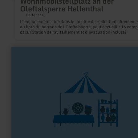
Wohnmobilstellplatz an der
Oleftalsperre Hellenthal
Hellenthal
L'emplacement situé dans la localité de Hellenthal, directeme
au bord du barrage de l'Oleftalsperre, peut accueillir 16 camp
cars. (Station de ravitaillement et d'évacuation incluse)
en
savoir
plus
sur
:
Hofladen
Burg
Mülheim