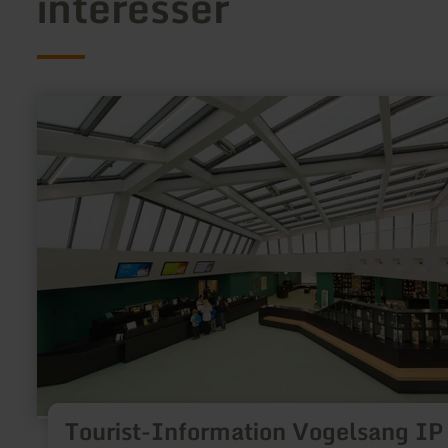
intéresser
en
savoir
plus
sur
:
Tourist-
Information
Vogelsang
IP
Tourist-Information Vogelsang IP