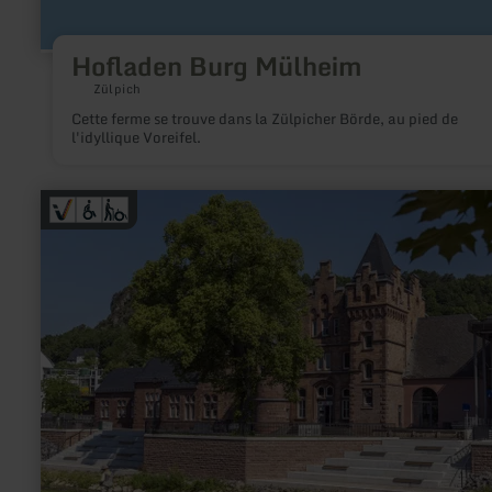
Hofladen Burg Mülheim
Zülpich
Cette ferme se trouve dans la Zülpicher Börde, au pied de
l'idyllique Voreifel.
en
savoir
plus
sur
:
Tourist-
Information
Gerolstein