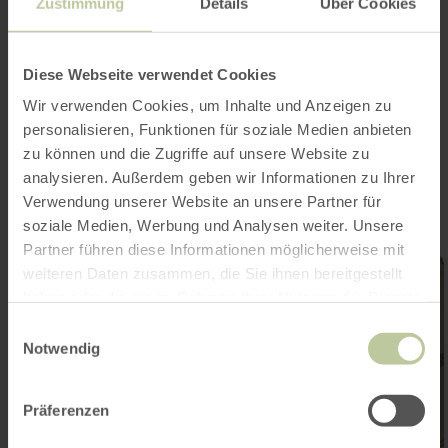
projet « Offensive qualité pour la randonnée à
Zustimmung
Details
Über Cookies
Roetgen et Stolberg », financé par LEADER avec
le soutien de l’Union européenne (FEADER) et
du Land de Rhénanie-du-Nord-Westphalie.
Diese Webseite verwendet Cookies
Wir verwenden Cookies, um Inhalte und Anzeigen zu
personalisieren, Funktionen für soziale Medien anbieten
Impressions
zu können und die Zugriffe auf unsere Website zu
analysieren. Außerdem geben wir Informationen zu Ihrer
Verwendung unserer Website an unsere Partner für
soziale Medien, Werbung und Analysen weiter. Unsere
Partner führen diese Informationen möglicherweise mit
weiteren Daten zusammen, die Sie ihnen bereitgestellt
haben oder die sie im Rahmen Ihrer Nutzung der Dienste
gesammelt haben.
Einwilligungsauswahl
Notwendig
Präferenzen