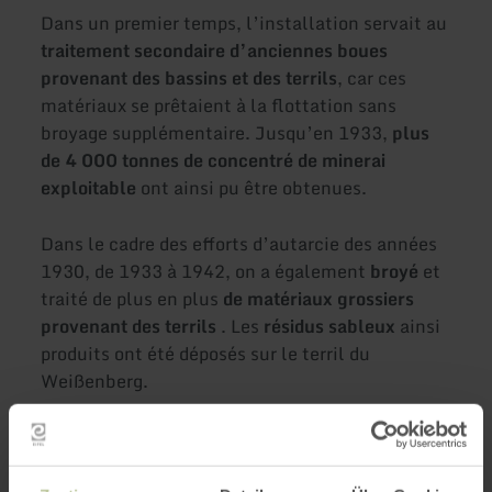
Dans un premier temps, l’installation servait au
traitement secondaire d’anciennes boues
provenant des bassins et des terrils
, car ces
matériaux se prêtaient à la flottation sans
broyage supplémentaire. Jusqu’en 1933,
plus
de 4 000 tonnes de concentré de minerai
exploitable
ont ainsi pu être obtenues.
Dans le cadre des efforts d’autarcie des années
1930, de 1933 à 1942, on a également
broyé
et
traité de plus en plus
de matériaux grossiers
provenant des terrils
. Les
résidus sableux
ainsi
produits ont été déposés sur le terril du
Weißenberg.
Cet itinéraire a été développé dans le cadre du